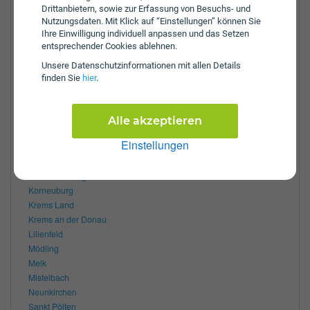
Mi:
8:00 - 12:00 und 12:30 - 16:30 Uhr
Drittanbietern, sowie zur Erfassung von Besuchs- und
Nutzungsdaten. Mit Klick auf “Einstellungen” können Sie
Do:
8:00 - 12:00 und 12:30 - 16:30 Uhr
Ihre Einwilligung individuell anpassen und das Setzen
Fr:
8:00 - 13:00 und 13:30 - 15:00 Uhr
entsprechender Cookies ablehnen.
Zulassungsbezirke:
Unsere Daten­schutz­informationen mit allen Details
Amstetten
finden Sie
hier
.
Bruck an der Leitha
Baden
Gmünd
Alle akzeptieren
Gänserndorf
Einstellungen
Hollabrunn
Horn
Klosterneuburg
Korneuburg
Krems Land
Krems an der Donau
Lilienfeld
Mödling
Melk
Mistelbach
Neunkirchen
Sankt Pölten