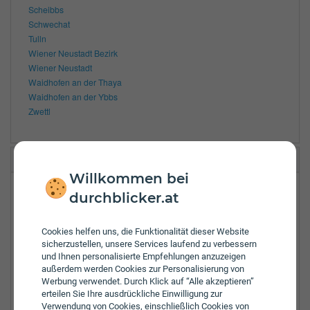
Scheibbs
Schwechat
Tulln
Wiener Neustadt Bezirk
Wiener Neustadt
Waidhofen an der Thaya
Waidhofen an der Ybbs
Zwettl
Wiener Städtische ZS Hagenbrunn Bahnstraße
Willkommen bei
Bahnstraße 28
durchblicker.at
2102
Hagenbrunn
Cookies helfen uns, die Funktionalität dieser Website
Tel.:
+43-664-618-2502
sicherzustellen, unsere Services laufend zu verbessern
E-Mail:
zl-hagenbrunn@carplus.at
und Ihnen personalisierte Empfehlungen anzuzeigen
außerdem werden Cookies zur Personalisierung von
Öffnungszeiten:
Werbung verwendet. Durch Klick auf “Alle akzeptieren”
Mo:
8:00 - 12:00 und 12:30 - 16:30 Uhr
erteilen Sie Ihre ausdrückliche Einwilligung zur
Di:
8:00 - 12:00 und 12:30 - 16:30 Uhr
Verwendung von Cookies, einschließlich Cookies von