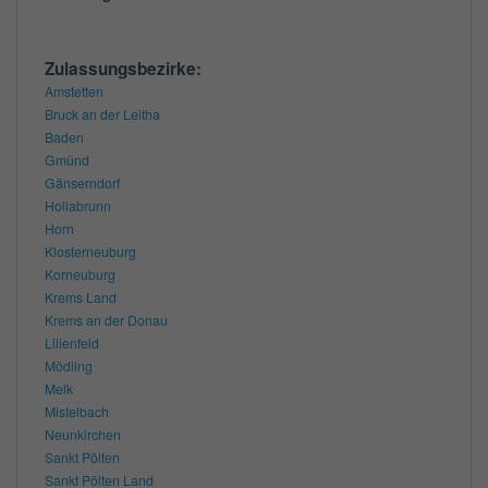
Zulassungsbezirke:
Amstetten
Bruck an der Leitha
Baden
Gmünd
Gänserndorf
Hollabrunn
Horn
Klosterneuburg
Korneuburg
Krems Land
Krems an der Donau
Lilienfeld
Mödling
Melk
Mistelbach
Neunkirchen
Sankt Pölten
Sankt Pölten Land