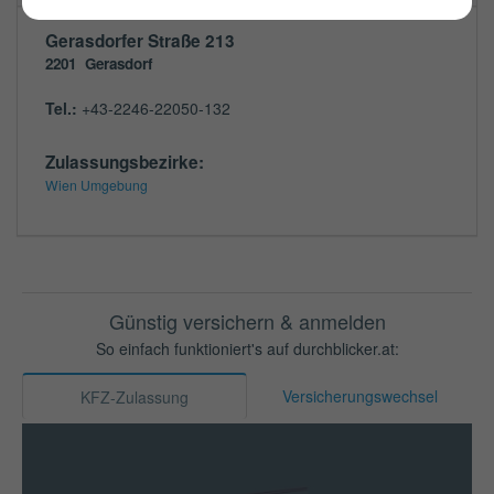
Gerasdorfer Straße 213
2201
Gerasdorf
Tel.:
+43-2246-22050-132
Zulassungsbezirke:
Wien Umgebung
Günstig versichern & anmelden
So einfach funktioniert's auf durchblicker.at:
Versicherungswechsel
KFZ-Zulassung