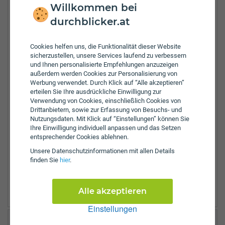
Krems Land
Willkommen bei
Krems an der Donau
durchblicker.at
Lilienfeld
Mödling
Melk
Cookies helfen uns, die Funktionalität dieser Website
sicherzustellen, unsere Services laufend zu verbessern
Mistelbach
und Ihnen personalisierte Empfehlungen anzuzeigen
Neunkirchen
außerdem werden Cookies zur Personalisierung von
Sankt Pölten
Werbung verwendet. Durch Klick auf “Alle akzeptieren”
Sankt Pölten Land
erteilen Sie Ihre ausdrückliche Einwilligung zur
Scheibbs
Verwendung von Cookies, einschließlich Cookies von
Schwechat
Drittanbietern, sowie zur Erfassung von Besuchs- und
Nutzungsdaten. Mit Klick auf “Einstellungen” können Sie
Tulln
Ihre Einwilligung individuell anpassen und das Setzen
Wiener Neustadt Bezirk
entsprechender Cookies ablehnen.
Wiener Neustadt
Unsere Daten­schutz­informationen mit allen Details
Waidhofen an der Thaya
finden Sie
hier
.
Wien Umgebung
Waidhofen an der Ybbs
Zwettl
Alle akzeptieren
Einstellungen
Helvetia Geschäftsstelle Gerasdorf