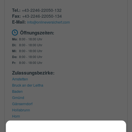
Tel.:
+43-2246-22050-132
Fax:
+43-2246-22050-134
E-Mail:
info@onlineversichert.com
Öffnungszeiten:
Mo:
8:00 - 18:00 Uhr
Di:
8:00 - 18:00 Uhr
Mi:
8:00 - 18:00 Uhr
Do:
8:00 - 18:00 Uhr
Fr:
8:00 - 18:00 Uhr
Zulassungsbezirke:
Amstetten
Bruck an der Leitha
Baden
Gmünd
Gänserndorf
Hollabrunn
Horn
Klosterneuburg
Korneuburg