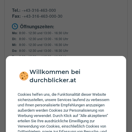
Tel.:
-+43-316-463-000
Fax:
-+43-316-463-000-30
Öffnungszeiten:
Mo:
8:00 - 12:30 und 13:00 - 16:30 Uhr
Di:
8:00 - 12:30 und 13:00 - 16:30 Uhr
Mi:
8:00 - 12:30 und 13:00 - 16:30 Uhr
Do:
8:00 - 12:30 und 13:00 - 16:30 Uhr
Fr:
8:00 - 12:30 und 13:00 - 16:30 Uhr
Zulassungsbezirke:
Willkommen bei
Bad Aussee
Bruck-Mürzzuschlag
durchblicker.at
Deutschlandsberg
Feldbach
Cookies helfen uns, die Funktionalität dieser Website
Graz
sicherzustellen, unsere Services laufend zu verbessern
Gröbming
und Ihnen personalisierte Empfehlungen anzuzeigen
Graz Umgebung
außerdem werden Cookies zur Personalisierung von
Hartberg-Fürstenfeld
Werbung verwendet. Durch Klick auf “Alle akzeptieren”
erteilen Sie Ihre ausdrückliche Einwilligung zur
Leibnitz
Verwendung von Cookies, einschließlich Cookies von
Leoben
Drittanbietern, sowie zur Erfassung von Besuchs- und