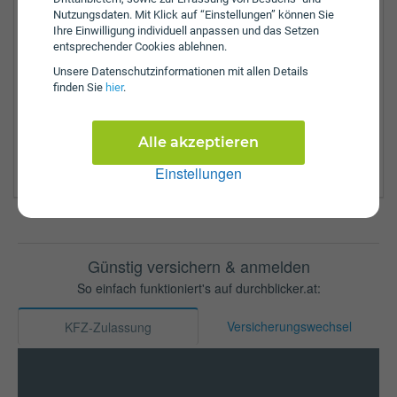
Liezen
Nutzungsdaten. Mit Klick auf “Einstellungen” können Sie
Leoben Bezirk
Ihre Einwilligung individuell anpassen und das Setzen
Murtal
entsprechender Cookies ablehnen.
Murau
Unsere Daten­schutz­informationen mit allen Details
Mürzzuschlag
finden Sie
hier
.
Radkersburg
Südoststeiermark
Voitsberg
Alle akzeptieren
Weiz
Einstellungen
Günstig versichern & anmelden
So einfach funktioniert's auf durchblicker.at:
Versicherungswechsel
KFZ-Zulassung