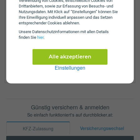
Verwendung von Cookies, einschließlich Cookies von
Leibnitz
Drittanbietern, sowie zur Erfassung von Besuchs- und
Leoben
Nutzungsdaten. Mit Klick auf “Einstellungen” können Sie
Liezen
Ihre Einwilligung individuell anpassen und das Setzen
Leoben Bezirk
entsprechender Cookies ablehnen.
Murtal
Unsere Daten­schutz­informationen mit allen Details
Murau
finden Sie
hier
.
Mürzzuschlag
Radkersburg
Südoststeiermark
Alle akzeptieren
Voitsberg
Einstellungen
Weiz
Günstig versichern & anmelden
So einfach funktioniert's auf durchblicker.at:
Versicherungswechsel
KFZ-Zulassung