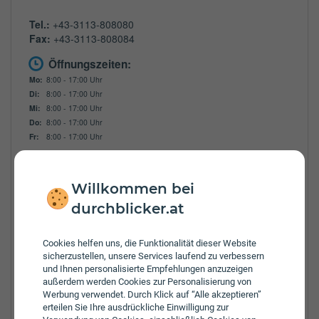
Tel.:
+43-3113-808080
Fax:
+43-3113-808084
Öffnungszeiten:
Mo:
8:00 - 17:00 Uhr
Di:
8:00 - 17:00 Uhr
Mi:
8:00 - 17:00 Uhr
Do:
8:00 - 17:00 Uhr
Fr:
8:00 - 17:00 Uhr
Zulassungsbezirke:
Bad Aussee
Willkommen bei
Bruck-Mürzzuschlag
Deutschlandsberg
durchblicker.at
Feldbach
Fürstenfeld
Cookies helfen uns, die Funktionalität dieser Website
Graz
sicherzustellen, unsere Services laufend zu verbessern
Gröbming
und Ihnen personalisierte Empfehlungen anzuzeigen
Graz Umgebung
außerdem werden Cookies zur Personalisierung von
Hartberg
Werbung verwendet. Durch Klick auf “Alle akzeptieren”
erteilen Sie Ihre ausdrückliche Einwilligung zur
Hartberg-Fürstenfeld