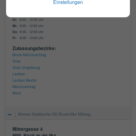
Einstellungen
Öffnungszeiten:
Mo:
8:00 - 12:00 Uhr
Di:
8:00 - 12:00 Uhr
Mi:
8:00 - 12:00 Uhr
Do:
8:00 - 12:00 Uhr
Fr:
8:00 - 13:00 Uhr
Zulassungsbezirke:
Bruck-Mürzzuschlag
Graz
Graz Umgebung
Leoben
Leoben Bezirk
Mürzzuschlag
Weiz
Wiener Städtische GS Bruck/Mur Mitterg.
Mittergasse 4
8600
Bruck an der Mur