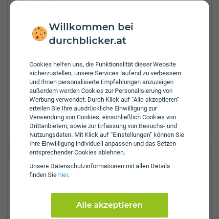
Graz Umgebung
Hartberg-Fürstenfeld
Leibnitz
Willkommen bei
Leoben
durchblicker.at
Liezen
Leoben Bezirk
Murtal
Cookies helfen uns, die Funktionalität dieser Website
Murau
sicherzustellen, unsere Services laufend zu verbessern
und Ihnen personalisierte Empfehlungen anzuzeigen
Mürzzuschlag
außerdem werden Cookies zur Personalisierung von
Südoststeiermark
Werbung verwendet. Durch Klick auf “Alle akzeptieren”
Voitsberg
erteilen Sie Ihre ausdrückliche Einwilligung zur
Weiz
Verwendung von Cookies, einschließlich Cookies von
Drittanbietern, sowie zur Erfassung von Besuchs- und
Nutzungsdaten. Mit Klick auf “Einstellungen” können Sie
Ihre Einwilligung individuell anpassen und das Setzen
Grazer Wechselseitige Bezirksbüro Bruck/Mur
entsprechender Cookies ablehnen.
Unsere Daten­schutz­informationen mit allen Details
Wienerstraße 60
finden Sie
hier
.
8600
Bruck an der Mur
Tel.:
+43-3862-52711
Alle akzeptieren
Fax:
+43-3862-52711-8572