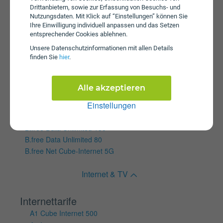
A1 Cube Internet 150
Drittanbietern, sowie zur Erfassung von Besuchs- und
Nutzungsdaten. Mit Klick auf “Einstellungen” können Sie
A1 Cube Internet 250
Ihre Einwilligung individuell anpassen und das Setzen
A1 Cube Internet 50
entsprechender Cookies ablehnen.
A1 Cube Internet 500
Unsere Daten­schutz­informationen mit allen Details
SIMply Data L
finden Sie
hier
.
SIMply Data S
SIMply Data XS
Alle akzeptieren
Wertkartentarife
Einstellungen
B.free Data 12
B.free Data S
B.free Data Unlimited 150
B.free Data Unlimited 80
B.free Net Cube-Internet 5G
Internet & TV
Internettarife
A1 Cube Internet 500