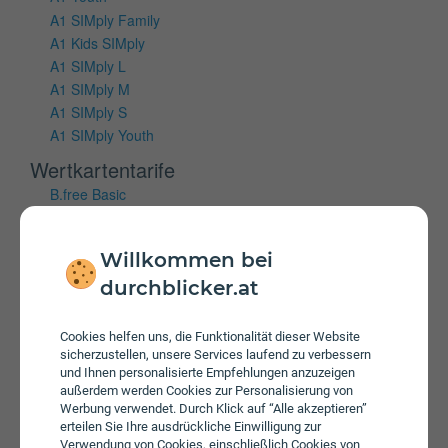
A1 SIMply Family
A1 Kids SIMply
A1 SIMply L
A1 SIMply M
A1 SIMply S
A1 SIMply Youth
Wertkartentarife
B.free Basic
B.free L Wertkarte
B.free M Wertkarte
Willkommen bei
B.free S Wertkarte
durchblicker.at
Mobiles Internet
Vertragstarife
Cookies helfen uns, die Funktionalität dieser Website
sicherzustellen, unsere Services laufend zu verbessern
A1 Cube Internet 100 Flex
und Ihnen personalisierte Empfehlungen anzuzeigen
A1 Cube Internet 150 Flex
außerdem werden Cookies zur Personalisierung von
Werbung verwendet. Durch Klick auf “Alle akzeptieren”
A1 Cube Internet 50 Flex
erteilen Sie Ihre ausdrückliche Einwilligung zur
A1 Youth Cube
Verwendung von Cookies, einschließlich Cookies von