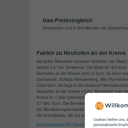
Gas-Preisvergleich
Vergleichen und in drei Minuten die Gasrechn
Fakten zu Neuhofen an der Krems
Auf jeden Bewohner kommen Schulden der Stadt i
derzeit 5,6 Tsd. Einwohner. Die Stadt ist 18,0 k
Neuhofen an der Krems nicht zu kurz. So kann ma
Gschwendt, Schloss Weissenberg, Alte Pfarrkirche
Österreich. Sie liegt im Bundesland Oberösterreich
Neuhofen an der Krems 17,0%. Betrachtet man de
Krems im 1 aller österreichischen Städte bei der
3,7 Mio. Euro. Die Bevölkerungsentwicklung von N
Willkom
der Bevölkerungsentwicklung von 2001 auf 2006: v
die Grünflächen, die auf einer Fläche von 16,4 km2
Cookies helfen uns, d
Stromanbieter für Neuhofen an der Krems
personalisierte Emp