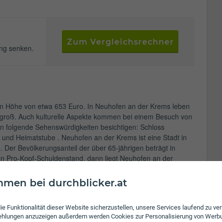
Zum Vergleichsrechner
ung senken.
n Höhe von etwa 653 Euro. In Neuhofen an der Krems leben
m2 groß. Auch kulturelle Aspekte kommen bei einem Besuch von
n folgende Sehenswürdigkeiten besichtigen: Schloss
 und Heimatstube . Neuhofen an der Krems ist eine Stadt in
. Der Bevölkerungsanteil der über 65-jährigen beträgt in
n Pro-Kopf-Schuldenstand, dann liegt Neuhofen an der
 Gesamtverschuldung. Die Schulden der Stadt betrugen 2009
euhofen an der Krems liegt bei rund 0,2% pro Jahr (auf Basis
men bei durchblicker.at
on 5,4 Tsd. auf 5,5 Tsd. Einwohner). Besonders schön sind
 zu finden sind.
ie Funktionalität dieser Website sicherzustellen, unsere Services laufend zu v
fehlungen anzuzeigen außerdem werden Cookies zur Personalisierung von Werb