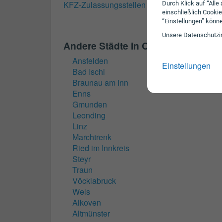
KFZ-Zulassungsstellen für Neuhofen an der
Durch Klick auf “Alle
einschließlich Cookie
“Einstellungen” könn
Unsere Daten­schutz­i
Andere Städte in Oberösterreich
Ansfelden
Einstellungen
Bad Ischl
Braunau am Inn
Enns
Gmunden
Leonding
Linz
Marchtrenk
Ried im Innkreis
Steyr
Traun
Vöcklabruck
Wels
Alkoven
Altmünster