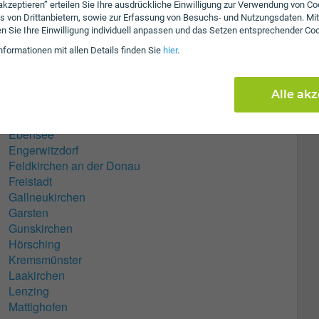
 Krems
 akzeptieren” erteilen Sie Ihre ausdrückliche Einwilligung zur Verwendung von Co
s von Drittanbietern, sowie zur Erfassung von Besuchs- und Nutzungsdaten. Mit
en Sie Ihre Einwilligung individuell anpassen und das Setzen entsprechender Co
nformationen mit allen Details finden Sie
hier
.
Asten
Alle ak
Attnang-Puchheim
Bad Goisern a. Hallstättersee
Ebensee
Engerwitzdorf
Feldkirchen an der Donau
Freistadt
Gallneukirchen
Garsten
Gunskirchen
Hörsching
Kremsmünster
Laakirchen
Lenzing
Mattighofen