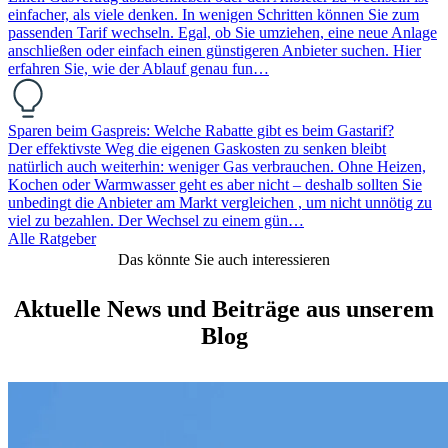
einfacher, als viele denken. In wenigen Schritten können Sie zum
passenden Tarif wechseln. Egal, ob Sie umziehen, eine neue Anlage
anschließen oder einfach einen günstigeren Anbieter suchen. Hier
erfahren Sie, wie der Ablauf genau fun…
Sparen beim Gaspreis: Welche Rabatte gibt es beim Gastarif?
Der effektivste Weg die eigenen Gaskosten zu senken bleibt
natürlich auch weiterhin: weniger Gas verbrauchen. Ohne Heizen,
Kochen oder Warmwasser geht es aber nicht – deshalb sollten Sie
unbedingt die Anbieter am Markt vergleichen , um nicht unnötig zu
viel zu bezahlen. Der Wechsel zu einem gün…
Alle Ratgeber
Das könnte Sie auch interessieren
Aktuelle News und Beiträge aus unserem
Blog