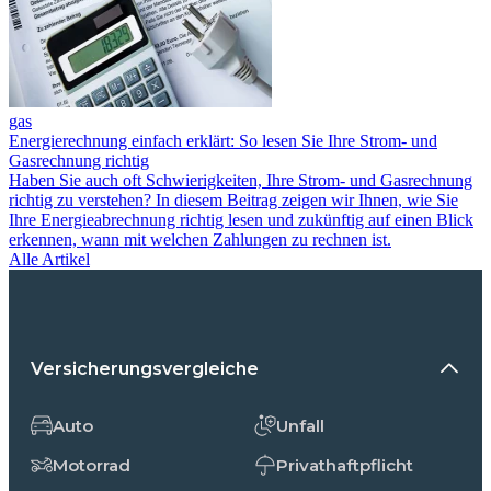
gas
Energierechnung einfach erklärt: So lesen Sie Ihre Strom- und
Gasrechnung richtig
Haben Sie auch oft Schwierigkeiten, Ihre Strom- und Gasrechnung
richtig zu verstehen? In diesem Beitrag zeigen wir Ihnen, wie Sie
Ihre Energieabrechnung richtig lesen und zukünftig auf einen Blick
erkennen, wann mit welchen Zahlungen zu rechnen ist.
Alle Artikel
Versicherungsvergleiche
Auto
Unfall
Motorrad
Privathaftpflicht