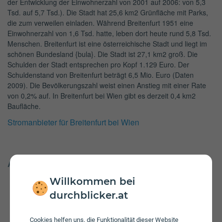
der Entwicklung der Einwohnerzahl von 2001 auf 2006: von 5,3
Tsd. auf 5,7 Tsd.). Die Stadt hat 25,6 km2 Grünfläche mit Parks,
die zum verweilen einladen. Während Breitenfurt 1951 eine
Einwohnerzahl von 1,6 Tsd. hatte, leben dort heute rund 5,8 Tsd.
Menschen. Breitenfurt ist eine österreichische Stadt und liegt im
schönen Bundesland {bula}. Die Stadt ist 27,1 km2 groß. Die
Schulden der Stadt entsprechen pro Kopf 1.129 Euro. Der
Schuldenstand von Breitenfurt beträgt 6,5 Mio. Euro (Daten
2009). Die Bevölkerungszahl weist einen Anstieg mit einer Rate
von 0,2% auf. In Breitenfurt bei Wien gibt es derzeit 0,4 km2
Baufläche.
Stromanbieter für Breitenfurt bei Wien
Andere Städte in Niederösterreich
Wolfsberg
Willkommen bei
Amstetten
durchblicker.at
Baden
Bad Vöslau
Cookies helfen uns, die Funktionalität dieser Website
Brunn am Gebirge