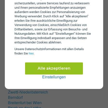
sicherzustellen, unsere Services laufend zu verbessern
Hollabrunn
und Ihnen personalisierte Empfehlungen anzuzeigen
Klosterneuburg
außerdem werden Cookies zur Personalisierung von
Korneuburg
Werbung verwendet. Durch Klick auf “Alle akzeptieren”
Krems an der Donau
erteilen Sie Ihre ausdrückliche Einwilligung zur
Verwendung von Cookies, einschließlich Cookies von
Mistelbach
Drittanbietern, sowie zur Erfassung von Besuchs- und
Mödling
Nutzungsdaten. Mit Klick auf “Einstellungen” können Sie
Neunkirchen
Ihre Einwilligung individuell anpassen und das Setzen
Perchtoldsdorf
entsprechender Cookies ablehnen.
Sankt Pölten
Unsere Daten­schutz­informationen mit allen Details
Schwechat
finden Sie
hier
.
Stockerau
Ternitz
Alle akzeptieren
Traiskirchen
Tulln an der Donau
Einstellungen
Waidhofen an der Ybbs
Wiener Neustadt
Zwettl-Niederösterreich
Berndorf
Breitenfurt bei Wien
Bruck an der Leitha