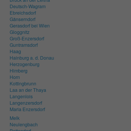
Deutsch-Wagram
Ebreichsdorf
Gänserndorf
Gerasdorf bei Wien
Gloggnitz
Groß-Enzersdorf
Guntramsdorf
Haag
Hainburg a. d. Donau
Herzogenburg
Himberg
Horn
Kottingbrunn
Laa an der Thaya
Langenlois
Langenzersdorf
Maria Enzersdorf
Melk
Neulengbach
Pottendorf