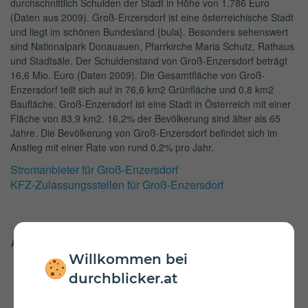
durchschnittlich Schulden der Stadt in Höhe von 1.786 Euro
(Daten aus 2009). Groß-Enzersdorf ist eine österreichische Stadt
und liegt im schönen Bundesland {bula}. Besonders sehenswert
sind Nationalpark Donauauen, Pfarrkirche Maria Schutz, Rathaus
und Stadtsäle. Der Schuldenstand von Groß-Enzersdorf beträgt
16,6 Mio. Euro (Daten 2009). Die Gesamtfläche von Groß-
Enzersdorf teilt sich auf in 76,6 km2 Grünfläche und 0,8 km2
Baufläche. Groß-Enzersdorf ist eine Stadt in Österreich mit einer
Fläche von 83,9 km2. 16,2% der Bevölkerung sind älter als 65
Jahre. Die Bevölkerung von Groß-Enzersdorf befindet sich im
Anstieg mit einer Rate von rund 0,2% pro Jahr.
Stromanbieter für Groß-Enzersdorf
KFZ-Zulassungsstellen für Groß-Enzersdorf
Andere Städte in Niederösterreich
Willkommen bei
Wolfsberg
Amstetten
durchblicker.at
Baden
Bad Vöslau