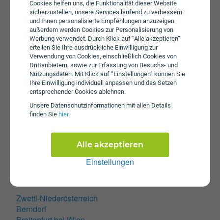
Cookies helfen uns, die Funktionalität dieser Website
Brunn am Gebirge
sicherzustellen, unsere Services laufend zu verbessern
Hollabrunn
und Ihnen personalisierte Empfehlungen anzuzeigen
außerdem werden Cookies zur Personalisierung von
Klosterneuburg
Werbung verwendet. Durch Klick auf “Alle akzeptieren”
Korneuburg
erteilen Sie Ihre ausdrückliche Einwilligung zur
Krems an der Donau
Verwendung von Cookies, einschließlich Cookies von
Mistelbach
Drittanbietern, sowie zur Erfassung von Besuchs- und
Mödling
Nutzungsdaten. Mit Klick auf “Einstellungen” können Sie
Ihre Einwilligung individuell anpassen und das Setzen
Neunkirchen
entsprechender Cookies ablehnen.
Perchtoldsdorf
Unsere Daten­schutz­informationen mit allen Details
Sankt Pölten
finden Sie
hier
.
Schwechat
Stockerau
Ternitz
Alle akzeptieren
Traiskirchen
Einstellungen
Tulln an der Donau
Waidhofen an der Ybbs
Wiener Neustadt
Zwettl-Niederösterreich
Berndorf
Breitenfurt bei Wien