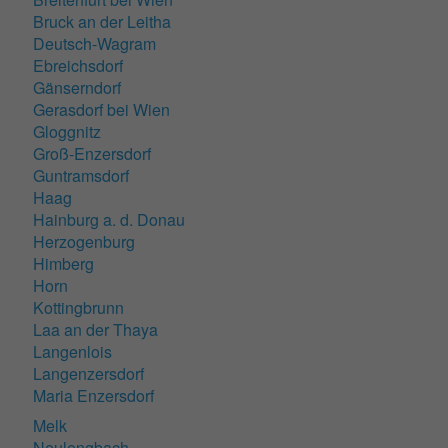
Bruck an der Leitha
Deutsch-Wagram
Ebreichsdorf
Gänserndorf
Gerasdorf bei Wien
Gloggnitz
Groß-Enzersdorf
Guntramsdorf
Haag
Hainburg a. d. Donau
Herzogenburg
Himberg
Horn
Kottingbrunn
Laa an der Thaya
Langenlois
Langenzersdorf
Maria Enzersdorf
Melk
Neulengbach