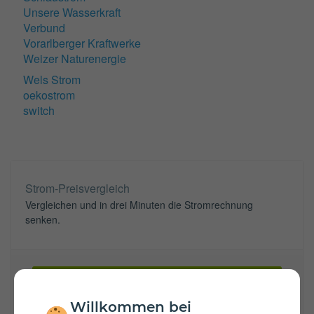
Unsere Wasserkraft
Verbund
Vorarlberger Kraftwerke
Weizer Naturenergie
Wels Strom
oekostrom
switch
Strom-Preisvergleich
Vergleichen und in drei Minuten die Stromrechnung
senken.
Zum Vergleichsrechner
Willkommen bei