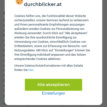
durchblicker.at
Fakten zu Hermagor-Pressegger See
Cookies helfen uns, die Funktionalität dieser Website
Der Schuldenstand von Hermagor beträgt 6,7 Mio. Euro (Daten
sicherzustellen, unsere Services laufend zu verbessern
aus 2009). Hermagor-Pressegger See hat bei einer Fläche von
und Ihnen personalisierte Empfehlungen anzuzeigen
außerdem werden Cookies zur Personalisierung von
205,4 km2 etwa 177,3 km2 Grünflächen. Die
Werbung verwendet. Durch Klick auf “Alle akzeptieren”
Bevölkerungsentwicklung liegt bei ca. 0,2% pro Jahr (auf Basis
erteilen Sie Ihre ausdrückliche Einwilligung zur
der Entwicklung der Einwohnerzahl von 2001 auf 2006: von 7,2
Verwendung von Cookies, einschließlich Cookies von
Tsd. auf 7,2 Tsd.). Die bekanntesten Sehenswürdigkeiten sind
Drittanbietern, sowie zur Erfassung von Besuchs- und
Burgruine Khünburg, chloss Möderndorf und Pfarrkirche
Nutzungsdaten. Mit Klick auf “Einstellungen” können Sie
Hermagor. Die Bevölkerung hat sich von 7,2 Tsd. im Jahr 1951
Ihre Einwilligung individuell anpassen und das Setzen
entsprechender Cookies ablehnen.
auf 7,1 Tsd. im Jahr 2010 entwickelt. Hermagor-Pressegger See
ist eine österreichische Stadt im Bundesland Kärnten. Hermagor
Unsere Daten­schutz­informationen mit allen Details
hat eine Baufläche von 0,7 km2. Auf jeden Bewohner kommen
finden Sie
hier
.
Schulden der Stadt in Höhe von etwa 943 Euro. Die
Bevölkerungszahl weist einen Anstieg mit einer Rate von 0,2%
Alle akzeptieren
auf. Hermagor-Pressegger See liegt bei der öffentlichen
Verschuldung im 2. Quartil aller Städte in Österreich (Schulden
Einstellungen
pro Kopf).
KFZ-Zulassungsstellen für Hermagor-Pressegger See