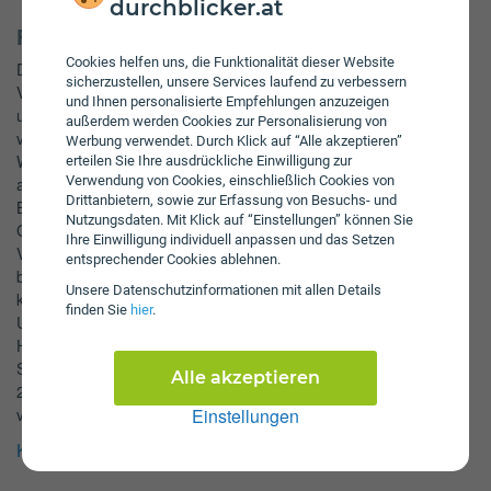
durchblicker.at
Fakten zu Velden am Wörther See
Cookies helfen uns, die Funktionalität dieser Website
Die Stadt hat 0,7 km2 Baufläche und 45,7 km2 Grünfläche.
sicherzustellen, unsere Services laufend zu verbessern
Velden am Wörther See ist eine Stadt mit 8,8 Tsd. Einwohnern
und Ihnen personalisierte Empfehlungen anzuzeigen
und befindet sich im Land Kärnten. Die Schulden pro Einwohner
außerdem werden Cookies zur Personalisierung von
von Velden am Wörther See betragen 555 Euro. Velden am
Werbung verwendet. Durch Klick auf “Alle akzeptieren”
Wörther See liegt bei der öffentlichen Verschuldung im 1. Quartil
erteilen Sie Ihre ausdrückliche Einwilligung zur
Verwendung von Cookies, einschließlich Cookies von
aller Städte in Österreich (Schulden pro Kopf). 20,4% der
Drittanbietern, sowie zur Erfassung von Besuchs- und
Bevölkerung sind älter als 65 Jahre. Die Stadt Velden hat eine
Nutzungsdaten. Mit Klick auf “Einstellungen” können Sie
Gesamtfläche von 53,0 km2. Etwa 19,0% der Einwohner von
Ihre Einwilligung individuell anpassen und das Setzen
Velden sind unter 20 Jahre alt. Auch kulturelle Aspekte kommen
entsprechender Cookies ablehnen.
bei einem Besuch von Velden am Wörther See nicht zu kurz. So
Unsere Daten­schutz­informationen mit allen Details
kann man folgende Sehenswürdigkeiten besichtigen: Pfarrkirche
finden Sie
hier
.
Unsere Liebe Frau, Kaiserbrunnen, Schloss Velden, Pfarrkirche
Hl. Johannes der Täufer und Schloss & Tierpark Rosegg. Der
Schuldenstand von Velden beträgt 4,9 Mio. Euro (Daten aus
Alle akzeptieren
2009). Die Bevölkerungszahl weist einen Anstieg mit einer Rate
Einstellungen
von 0,2% auf.
KFZ-Zulassungsstellen für Velden am Wörther See