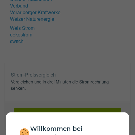
Verbund
Vorarlberger Kraftwerke
Weizer Naturenergie
Wels Strom
oekostrom
switch
Strom-Preisvergleich
Vergleichen und in drei Minuten die Stromrechnung
senken.
Zum Vergleichsrechner
Willkommen bei