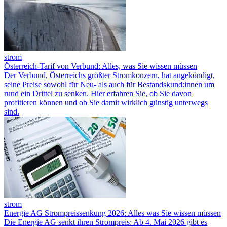
strom
Österreich-Tarif von Verbund: Alles, was Sie wissen müssen
Der Verbund, Österreichs größter Stromkonzern, hat angekündigt,
seine Preise sowohl für Neu- als auch für Bestandskund:innen um
rund ein Drittel zu senken. Hier erfahren Sie, ob Sie davon
profitieren können und ob Sie damit wirklich günstig unterwegs
sind.
strom
Energie AG Strompreissenkung 2026: Alles was Sie wissen müssen
Die Energie AG senkt ihren Strompreis: Ab 4. Mai 2026 gibt es