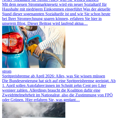
Mit dem neuen Strommarktgesetz wird ein neuer Sozialtarif für
Haushalte mit niedrigem Einkommen eingeführt Was der aktuelle
Stand dieser sogenannten Sozialtarife ist und wie Sie schon heute
bei Ihrer Stromrechnung sparen können, erfahren Sie hier in
unserem Blog. Dieser Beitrag wird laufend aktua…
strom
Spritpreisbremse ab April 2026: Alles, was Sie wissen müssen
Die Bundesregierung hat sich auf eine Spritpreisbremse geeinigt. Ab
1. April sollen Autofahrer:innen im Schnitt zehn Cent pro Liter
weniger zahlen. Allerdings braucht die Koalition dafür eine
Zweidrittelmehrheit im Nationalrat, also die Zustimmung von FPÖ
oder Grünen. Hier erfahren Sie, was geplant…