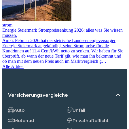
strom
Energie Steiermark Strompreissenkung 2026: alles was Sie wissen
müssen.
Am 6. Februar 2026 hat der steirische Landesenergieversorger
Energie Steiermark angekündigt, seine Strompreise für alle
Kund:innen auf 11,4 Cent/kWh netto zu senken. Wir haben für Sie
überprüft, ab wann der neue Tarif gilt, wie man ihn bekommt und
ob man mit dem neuen Preis auch im Marktvergleich g…
Alle Artikel
Versicherungsvergleiche
Auto
Unfall
Motorrad
Privathaftpflicht