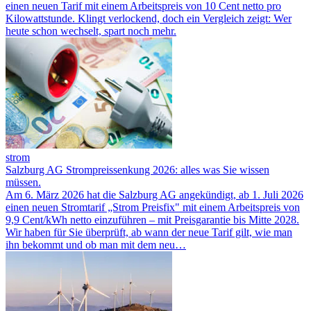
einen neuen Tarif mit einem Arbeitspreis von 10 Cent netto pro
Kilowattstunde. Klingt verlockend, doch ein Vergleich zeigt: Wer
heute schon wechselt, spart noch mehr.
strom
Salzburg AG Strompreissenkung 2026: alles was Sie wissen
müssen.
Am 6. März 2026 hat die Salzburg AG angekündigt, ab 1. Juli 2026
einen neuen Stromtarif „Strom Preisfix" mit einem Arbeitspreis von
9,9 Cent/kWh netto einzuführen – mit Preisgarantie bis Mitte 2028.
Wir haben für Sie überprüft, ab wann der neue Tarif gilt, wie man
ihn bekommt und ob man mit dem neu…