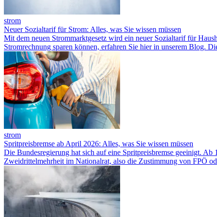
strom
Neuer Sozialtarif für Strom: Alles, was Sie wissen müssen
Mit dem neuen Strommarktgesetz wird ein neuer Sozialtarif für Hausha
Stromrechnung sparen können, erfahren Sie hier in unserem Blog. Di
strom
Spritpreisbremse ab April 2026: Alles, was Sie wissen müssen
Die Bundesregierung hat sich auf eine Spritpreisbremse geeinigt. Ab 1
Zweidrittelmehrheit im Nationalrat, also die Zustimmung von FPÖ od