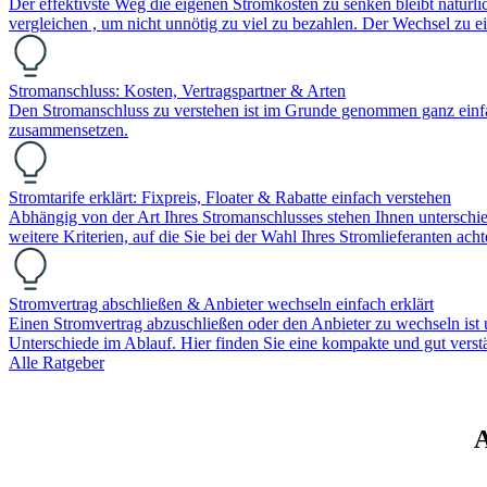
Der effektivste Weg die eigenen Stromkosten zu senken bleibt natürl
vergleichen , um nicht unnötig zu viel zu bezahlen. Der Wechsel zu 
Stromanschluss: Kosten, Vertragspartner & Arten
Den Stromanschluss zu verstehen ist im Grunde genommen ganz einfac
zusammensetzen.
Stromtarife erklärt: Fixpreis, Floater & Rabatte einfach verstehen
Abhängig von der Art Ihres Stromanschlusses stehen Ihnen unterschie
weitere Kriterien, auf die Sie bei der Wahl Ihres Stromlieferanten acht
Stromvertrag abschließen & Anbieter wechseln einfach erklärt
Einen Stromvertrag abzuschließen oder den Anbieter zu wechseln ist 
Unterschiede im Ablauf. Hier finden Sie eine kompakte und gut verst
Alle Ratgeber
A