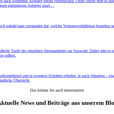
ich auch weiterhin: weniger Strom verbrauchen. Ohne Strom geht es aber
einem günstigeren Anbieter spart…
h sobald man verstanden hat, welche Vertragsverhältnisse bestehen un
dliche Tarife der einzelnen Stromanbieter zur Auswahl. Dabei gibt es 
en sollten.
unkompliziert und in wenigen Schritten erledigt. Je nach Situation – 
ändliche Übersicht.
Das könnte Sie auch interessieren
ktuelle News und Beiträge aus unserem Bl