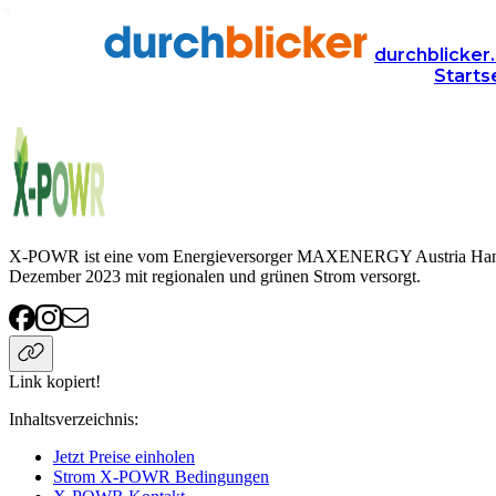
Anbieter
Energie
strom
X-POWR
durchblicker.
Starts
X-POWR Strom
X-POWR ist eine vom Energieversorger MAXENERGY Austria Handel
Dezember 2023 mit regionalen und grünen Strom versorgt.
Link kopiert!
Inhaltsverzeichnis
:
Jetzt Preise einholen
Strom X-POWR Bedingungen