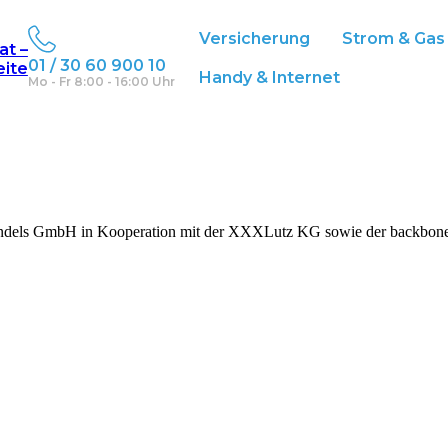
Versicherung
Strom & Gas
at –
01 / 30 60 900 10
eite
Handy & Internet
Mo - Fr 8:00 - 16:00 Uhr
s GmbH in Kooperation mit der XXXLutz KG sowie der backbone.one