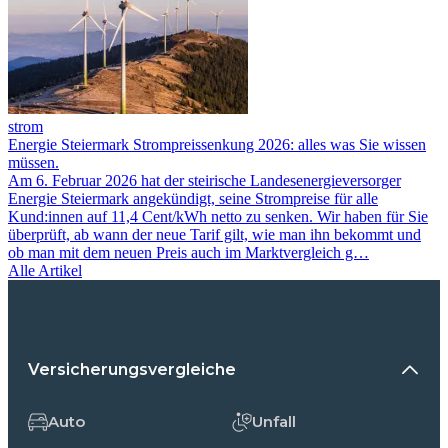
strom
Energie Steiermark Strompreissenkung 2026: alles was Sie wissen
müssen.
Am 6. Februar 2026 hat der steirische Landesenergieversorger
Energie Steiermark angekündigt, seine Strompreise für alle
Kund:innen auf 11,4 Cent/kWh netto zu senken. Wir haben für Sie
überprüft, ab wann der neue Tarif gilt, wie man ihn bekommt und
ob man mit dem neuen Preis auch im Marktvergleich g…
Alle Artikel
Versicherungsvergleiche
Auto
Unfall