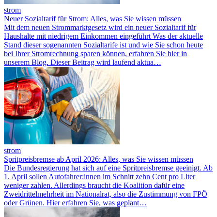
strom
Neuer Sozialtarif für Strom: Alles, was Sie wissen müssen
Mit dem neuen Strommarktgesetz wird ein neuer Sozialtarif für
Haushalte mit niedrigem Einkommen eingeführt Was der aktuelle
Stand dieser sogenannten Sozialtarife ist und wie Sie schon heute
bei Ihrer Stromrechnung sparen können, erfahren Sie hier in
unserem Blog. Dieser Beitrag wird laufend aktua…
strom
Spritpreisbremse ab April 2026: Alles, was Sie wissen müssen
Die Bundesregierung hat sich auf eine Spritpreisbremse geeinigt. Ab
1. April sollen Autofahrer:innen im Schnitt zehn Cent pro Liter
weniger zahlen. Allerdings braucht die Koalition dafür eine
Zweidrittelmehrheit im Nationalrat, also die Zustimmung von FPÖ
oder Grünen. Hier erfahren Sie, was geplant…