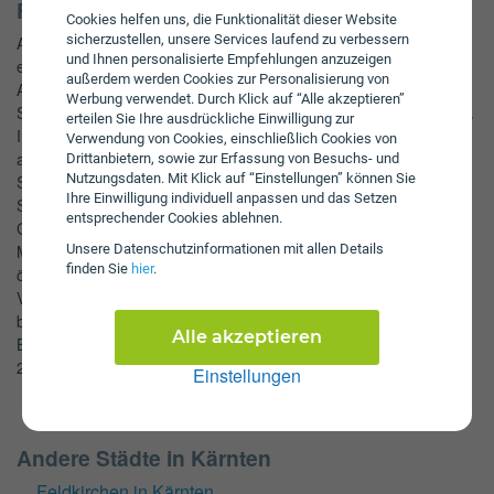
Fakten zu Wernberg
Cookies helfen uns, die Funktionalität dieser Website
sicherzustellen, unsere Services laufend zu verbessern
Auf jeden Bewohner kommen Schulden der Stadt in Höhe von
und Ihnen personalisierte Empfehlungen anzuzeigen
etwa 234 Euro. Die Bevölkerung von Wernberg befindet sich im
außerdem werden Cookies zur Personalisierung von
Anstieg mit einer Rate von rund 0,2% pro Jahr. Wernberg ist eine
Werbung verwendet. Durch Klick auf “Alle akzeptieren”
Stadt mit 5,3 Tsd. Einwohnern und befindet sich im Land Kärnten.
erteilen Sie Ihre ausdrückliche Einwilligung zur
In Wernberg gibt es auf einer Fläche von 26,4 km2 unter
Verwendung von Cookies, einschließlich Cookies von
anderem Burgruine Sternberg, Schloss Wernberg und
Drittanbietern, sowie zur Erfassung von Besuchs- und
Nutzungsdaten. Mit Klick auf “Einstellungen” können Sie
Schlosskirche Wernberg zu entdecken. 2009 hatte die Stadt
Ihre Einwilligung individuell anpassen und das Setzen
Schulden in Höhe von 1,2 Mio. Euro. Besonders schön sind die
entsprechender Cookies ablehnen.
Grünflächen, die auf einer Fläche von 23,3 km2 zu finden sind.
Unsere Daten­schutz­informationen mit allen Details
Mit dem Pro-Kopf-Schuldenstand liegt die Stadt im 1. Quartil der
finden Sie
hier
.
österreichischen Städte in Hinblick auf die öffentliche
Verschuldung. Der Bevölkerungsanteil der über 65-jährigen
beträgt in Wernberg 17,6%. In Wernberg gibt es derzeit 0,3 km2
Alle akzeptieren
Baufläche. Etwa 21,2% der Einwohner von Wernberg sind unter
20 Jahre alt.
Einstellungen
Andere Städte in Kärnten
Feldkirchen in Kärnten