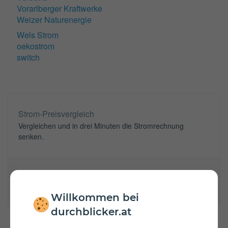
Vorarlberger Kraftwerke
Weizer Naturenergie
Wels Strom
oekostrom
switch
Strom-Preisvergleich
Vergleichen und in drei Minuten die Stromrechnung
senken.
Zum Vergleichsrechner
Willkommen bei
durchblicker.at