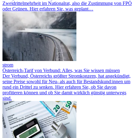
Zweidrittelmehrheit im Nationalrat, also die Zustimmung von FPÖ
oder Grünen. Hier erfahren Sie, was geplant…
strom
Österreich-Tarif von Verbund: Alles, was Sie wissen müssen
Der Verbund, Österreichs größter Stromkonzern, hat angekündigt,
seine Preise sowohl für Neu- als auch für Bestandskund:innen um
rund ein Drittel zu senken. Hier erfahren Sie, ob Sie davon
profitieren können und ob Sie damit wirklich günstig unterwegs
sind.