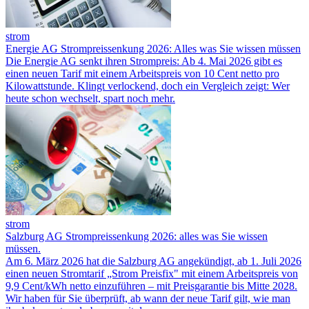
strom
Energie AG Strompreissenkung 2026: Alles was Sie wissen müssen
Die Energie AG senkt ihren Strompreis: Ab 4. Mai 2026 gibt es
einen neuen Tarif mit einem Arbeitspreis von 10 Cent netto pro
Kilowattstunde. Klingt verlockend, doch ein Vergleich zeigt: Wer
heute schon wechselt, spart noch mehr.
strom
Salzburg AG Strompreissenkung 2026: alles was Sie wissen
müssen.
Am 6. März 2026 hat die Salzburg AG angekündigt, ab 1. Juli 2026
einen neuen Stromtarif „Strom Preisfix" mit einem Arbeitspreis von
9,9 Cent/kWh netto einzuführen – mit Preisgarantie bis Mitte 2028.
Wir haben für Sie überprüft, ab wann der neue Tarif gilt, wie man