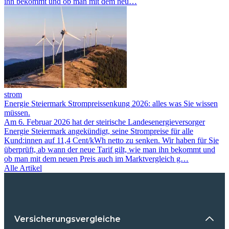
ihn bekommt und ob man mit dem neu…
strom
Energie Steiermark Strompreissenkung 2026: alles was Sie wissen
müssen.
Am 6. Februar 2026 hat der steirische Landesenergieversorger
Energie Steiermark angekündigt, seine Strompreise für alle
Kund:innen auf 11,4 Cent/kWh netto zu senken. Wir haben für Sie
überprüft, ab wann der neue Tarif gilt, wie man ihn bekommt und
ob man mit dem neuen Preis auch im Marktvergleich g…
Alle Artikel
Versicherungsvergleiche