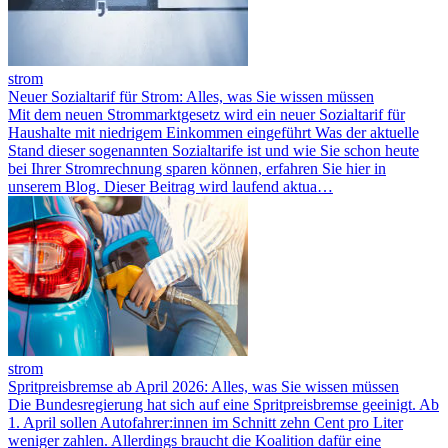
strom
Neuer Sozialtarif für Strom: Alles, was Sie wissen müssen
Mit dem neuen Strommarktgesetz wird ein neuer Sozialtarif für
Haushalte mit niedrigem Einkommen eingeführt Was der aktuelle
Stand dieser sogenannten Sozialtarife ist und wie Sie schon heute
bei Ihrer Stromrechnung sparen können, erfahren Sie hier in
unserem Blog. Dieser Beitrag wird laufend aktua…
strom
Spritpreisbremse ab April 2026: Alles, was Sie wissen müssen
Die Bundesregierung hat sich auf eine Spritpreisbremse geeinigt. Ab
1. April sollen Autofahrer:innen im Schnitt zehn Cent pro Liter
weniger zahlen. Allerdings braucht die Koalition dafür eine