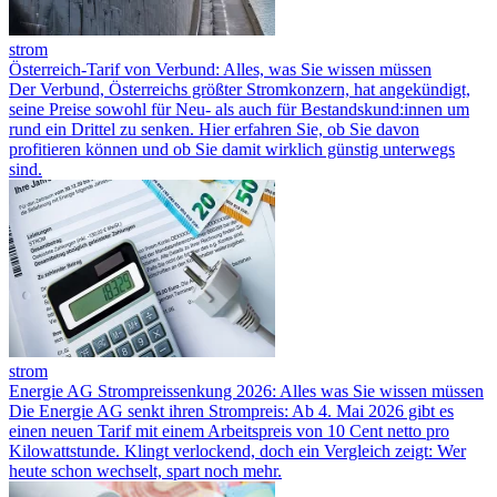
strom
Österreich-Tarif von Verbund: Alles, was Sie wissen müssen
Der Verbund, Österreichs größter Stromkonzern, hat angekündigt,
seine Preise sowohl für Neu- als auch für Bestandskund:innen um
rund ein Drittel zu senken. Hier erfahren Sie, ob Sie davon
profitieren können und ob Sie damit wirklich günstig unterwegs
sind.
strom
Energie AG Strompreissenkung 2026: Alles was Sie wissen müssen
Die Energie AG senkt ihren Strompreis: Ab 4. Mai 2026 gibt es
einen neuen Tarif mit einem Arbeitspreis von 10 Cent netto pro
Kilowattstunde. Klingt verlockend, doch ein Vergleich zeigt: Wer
heute schon wechselt, spart noch mehr.