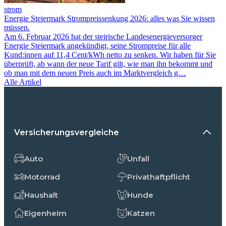
strom
Energie Steiermark Strompreissenkung 2026: alles was Sie wissen
müssen.
Am 6. Februar 2026 hat der steirische Landesenergieversorger
Energie Steiermark angekündigt, seine Strompreise für alle
Kund:innen auf 11,4 Cent/kWh netto zu senken. Wir haben für Sie
überprüft, ab wann der neue Tarif gilt, wie man ihn bekommt und
ob man mit dem neuen Preis auch im Marktvergleich g…
Alle Artikel
Versicherungsvergleiche
Auto
Unfall
Motorrad
Privathaftpflicht
Haushalt
Hunde
Eigenheim
Katzen