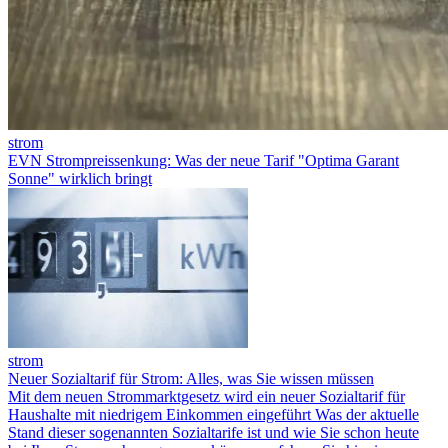
strom
EVN Strompreissenkung: Was der neue Tarif "Optima Garant
Sonne" wirklich bringt
strom
Neuer Sozialtarif für Strom: Alles, was Sie wissen müssen
Mit dem neuen Strommarktgesetz wird ein neuer Sozialtarif für
Haushalte mit niedrigem Einkommen eingeführt Was der aktuelle
Stand dieser sogenannten Sozialtarife ist und wie Sie schon heute