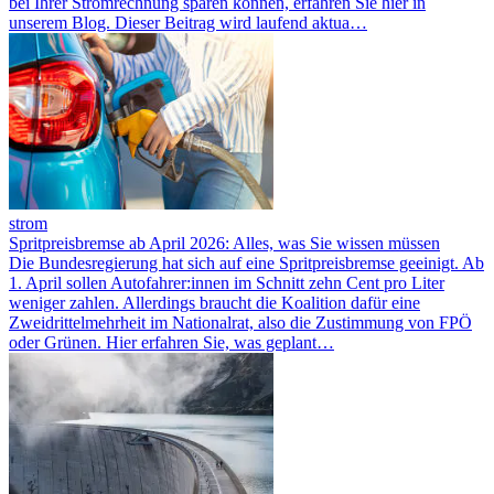
bei Ihrer Stromrechnung sparen können, erfahren Sie hier in
unserem Blog. Dieser Beitrag wird laufend aktua…
strom
Spritpreisbremse ab April 2026: Alles, was Sie wissen müssen
Die Bundesregierung hat sich auf eine Spritpreisbremse geeinigt. Ab
1. April sollen Autofahrer:innen im Schnitt zehn Cent pro Liter
weniger zahlen. Allerdings braucht die Koalition dafür eine
Zweidrittelmehrheit im Nationalrat, also die Zustimmung von FPÖ
oder Grünen. Hier erfahren Sie, was geplant…