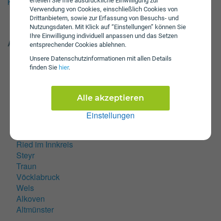
KFZ-Zulassungsstellen für Pasching
erteilen Sie Ihre ausdrückliche Einwilligung zur
Verwendung von Cookies, einschließlich Cookies von
Drittanbietern, sowie zur Erfassung von Besuchs- und
Nutzungsdaten. Mit Klick auf “Einstellungen” können Sie
Ihre Einwilligung individuell anpassen und das Setzen
Andere Städte in Oberösterreich
entsprechender Cookies ablehnen.
Ansfelden
Unsere Daten­schutz­informationen mit allen Details
Bad Ischl
finden Sie
hier
.
Braunau am Inn
Enns
Alle akzeptieren
Gmunden
Leonding
Einstellungen
Linz
Marchtrenk
Ried im Innkreis
Steyr
Traun
Vöcklabruck
Wels
Alkoven
Altmünster