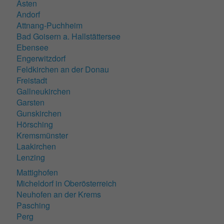
Asten
Andorf
Attnang-Puchheim
Bad Goisern a. Hallstättersee
Ebensee
Engerwitzdorf
Feldkirchen an der Donau
Freistadt
Gallneukirchen
Garsten
Gunskirchen
Hörsching
Kremsmünster
Laakirchen
Lenzing
Mattighofen
Micheldorf in Oberösterreich
Neuhofen an der Krems
Pasching
Perg