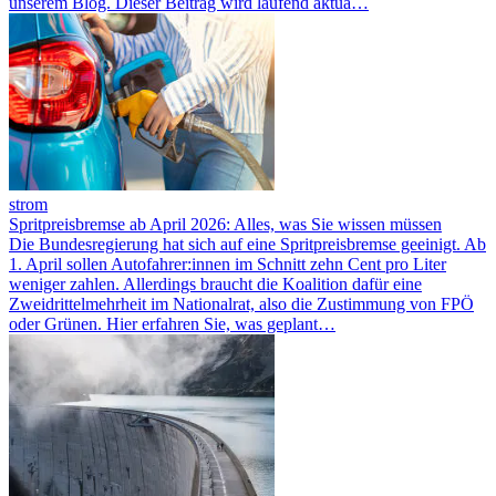
unserem Blog. Dieser Beitrag wird laufend aktua…
strom
Spritpreisbremse ab April 2026: Alles, was Sie wissen müssen
Die Bundesregierung hat sich auf eine Spritpreisbremse geeinigt. Ab
1. April sollen Autofahrer:innen im Schnitt zehn Cent pro Liter
weniger zahlen. Allerdings braucht die Koalition dafür eine
Zweidrittelmehrheit im Nationalrat, also die Zustimmung von FPÖ
oder Grünen. Hier erfahren Sie, was geplant…