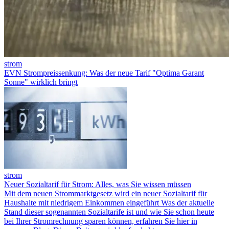
strom
EVN Strompreissenkung: Was der neue Tarif "Optima Garant
Sonne" wirklich bringt
strom
Neuer Sozialtarif für Strom: Alles, was Sie wissen müssen
Mit dem neuen Strommarktgesetz wird ein neuer Sozialtarif für
Haushalte mit niedrigem Einkommen eingeführt Was der aktuelle
Stand dieser sogenannten Sozialtarife ist und wie Sie schon heute
bei Ihrer Stromrechnung sparen können, erfahren Sie hier in