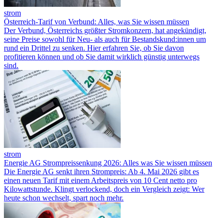
strom
Österreich-Tarif von Verbund: Alles, was Sie wissen müssen
Der Verbund, Österreichs größter Stromkonzern, hat angekündigt,
seine Preise sowohl für Neu- als auch für Bestandskund:innen um
rund ein Drittel zu senken. Hier erfahren Sie, ob Sie davon
profitieren können und ob Sie damit wirklich günstig unterwegs
sind.
strom
Energie AG Strompreissenkung 2026: Alles was Sie wissen müssen
Die Energie AG senkt ihren Strompreis: Ab 4. Mai 2026 gibt es
einen neuen Tarif mit einem Arbeitspreis von 10 Cent netto pro
Kilowattstunde. Klingt verlockend, doch ein Vergleich zeigt: Wer
heute schon wechselt, spart noch mehr.