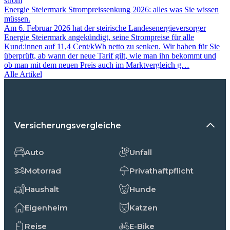
strom
Energie Steiermark Strompreissenkung 2026: alles was Sie wissen
müssen.
Am 6. Februar 2026 hat der steirische Landesenergieversorger
Energie Steiermark angekündigt, seine Strompreise für alle
Kund:innen auf 11,4 Cent/kWh netto zu senken. Wir haben für Sie
überprüft, ab wann der neue Tarif gilt, wie man ihn bekommt und
ob man mit dem neuen Preis auch im Marktvergleich g…
Alle Artikel
Versicherungsvergleiche
Auto
Unfall
Motorrad
Privathaftpflicht
Haushalt
Hunde
Eigenheim
Katzen
Reise
E-Bike