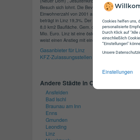
(Neuer Dom) , Jesuitenkirche (Alter Dom) und Bot
Willkom
Besuch sich lohnt. Die Bevölkerungsentwicklung lie
Einwohnerzahl von 2001 auf 2006: von 184 Tsd. au
beträgt in Linz 19,3%. Der Bevölkerungsanteil der u
Cookies helfen uns, d
8,0 km2 Baufläche. Gem. den Daten der Statistik 
personalisierte Emp
Durch Klick auf “Alle
Mio. Euro. Linz ist eine österreichische Stadt und
einschließlich Cookie
weist einen Anstieg mit einer Rate von 0,5% auf.
“Einstellungen” könn
Gasanbieter für Linz
Unsere Daten­schutz­i
KFZ-Zulassungsstellen für Linz
Einstellungen
Andere Städte in Oberösterreich
Ansfelden
Bad Ischl
Braunau am Inn
Enns
Gmunden
Leonding
Linz