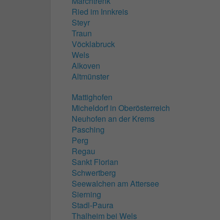
Marchtrenk
Ried im Innkreis
Steyr
Traun
Vöcklabruck
Wels
Alkoven
Altmünster
Mattighofen
Micheldorf in Oberösterreich
Neuhofen an der Krems
Pasching
Perg
Regau
Sankt Florian
Schwertberg
Seewalchen am Attersee
Sierning
Stadl-Paura
Thalheim bei Wels