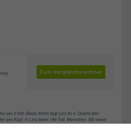
Zum Vergleichsrechner
nung
 von 2.500 (Basis 2009) liegt Linz im 4. Quartil aller
lden pro Kopf. In Linz leben 189 Tsd. Menschen. Mit seiner
Center, Linzer Puppenwelt, Ursulinenkirche, Mariendom