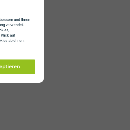
erbessern und Ihnen
ung verwendet.
okies,
 Klick auf
okies ablehnen.
zeptieren