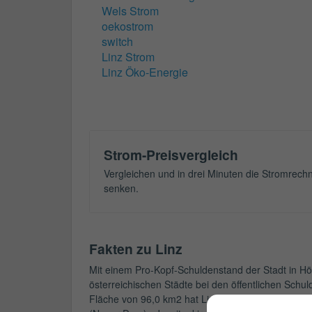
Wels Strom
oekostrom
switch
Linz Strom
Linz Öko-Energie
Strom-Preisvergleich
Vergleichen und in drei Minuten die Stromrech
senken.
Fakten zu Linz
Mit einem Pro-Kopf-Schuldenstand der Stadt in Höhe
österreichischen Städte bei den öffentlichen Schu
Fläche von 96,0 km2 hat Linz mit Ars Electronica 