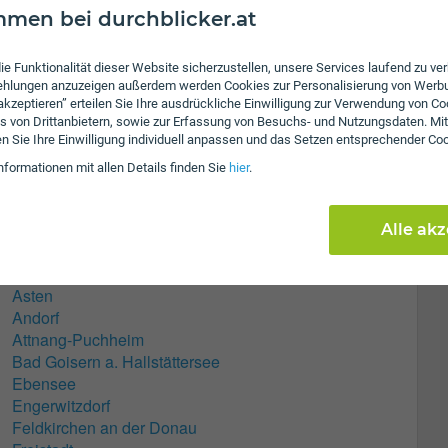
anischer Garten auch Sehenswürdigkeiten zu bieten, deren
men bei durchblicker.at
gt bei ca. 0,5% pro Jahr (auf Basis der Entwicklung der
f 188 Tsd.). Der Bevölkerungsanteil der über 65-jährigen
nter 20-jährigen beträgt in Linz 18,2%. In Linz gibt es derzeit
ie Funktionalität dieser Website sicherzustellen, unsere Services laufend zu v
Austria (Daten aus 2009) beträgt der Schuldenstand 472,7
fehlungen anzuzeigen außerdem werden Cookies zur Personalisierung von Werb
 akzeptieren” erteilen Sie Ihre ausdrückliche Einwilligung zur Verwendung von Co
 liegt im schönen Bundesland {bula}. Die Bevölkerungszahl
s von Drittanbietern, sowie zur Erfassung von Besuchs- und Nutzungsdaten. Mit
en Sie Ihre Einwilligung individuell anpassen und das Setzen entsprechender Co
nformationen mit allen Details finden Sie
hier
.
Alle ak
Asten
Andorf
Attnang-Puchheim
Bad Goisern a. Hallstättersee
Ebensee
Engerwitzdorf
Feldkirchen an der Donau