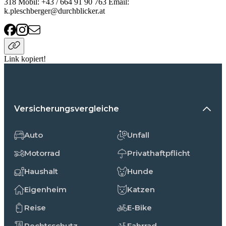
318 Mobil: +43 / 664 91 90 763 Email:
k.pleschberger@durchblicker.at
Link kopiert!
Versicherungsvergleiche
Auto
Unfall
Motorrad
Privathaftpflicht
Haushalt
Hunde
Eigenheim
Katzen
Reise
E-Bike
Rechtsschutz
Fahrrad