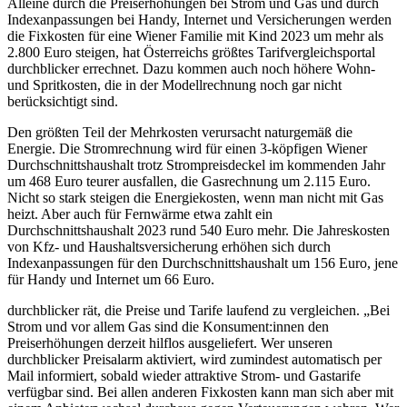
Alleine durch die Preiserhöhungen bei Strom und Gas und durch
Indexanpassungen bei Handy, Internet und Versicherungen werden
die Fixkosten für eine Wiener Familie mit Kind 2023 um mehr als
2.800 Euro steigen, hat Österreichs größtes Tarifvergleichsportal
durchblicker errechnet. Dazu kommen auch noch höhere Wohn-
und Spritkosten, die in der Modellrechnung noch gar nicht
berücksichtigt sind.
Den größten Teil der Mehrkosten verursacht naturgemäß die
Energie. Die Stromrechnung wird für einen 3-köpfigen Wiener
Durchschnittshaushalt trotz Strompreisdeckel im kommenden Jahr
um 468 Euro teurer ausfallen, die Gasrechnung um 2.115 Euro.
Nicht so stark steigen die Energiekosten, wenn man nicht mit Gas
heizt. Aber auch für Fernwärme etwa zahlt ein
Durchschnittshaushalt 2023 rund 540 Euro mehr. Die Jahreskosten
von Kfz- und Haushaltsversicherung erhöhen sich durch
Indexanpassungen für den Durchschnittshaushalt um 156 Euro, jene
für Handy und Internet um 66 Euro.
durchblicker rät, die Preise und Tarife laufend zu vergleichen. „Bei
Strom und vor allem Gas sind die Konsument:innen den
Preiserhöhungen derzeit hilflos ausgeliefert. Wer unseren
durchblicker Preisalarm aktiviert, wird zumindest automatisch per
Mail informiert, sobald wieder attraktive Strom- und Gastarife
verfügbar sind. Bei allen anderen Fixkosten kann man sich aber mit