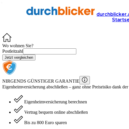
Eigenheim­versicherung für Ihr
durchblicker.
Starts
Schützen Sie Ihr Haus gegen Feuer-, Sturm- & Wasserschäden mit de
Wo wohnen Sie?
Postleitzahl
Jetzt vergleichen
NIRGENDS GÜNSTIGER GARANTIE
Eigenheimversicherung
abschließen – ganz ohne Preisrisiko dank der
Eigenheimversicherung berechnen
Vertrag bequem online abschließen
Bis zu 800 Euro sparen