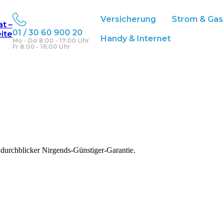
 Haus
Versicherung
Strom & Ga
at –
01 / 30 60 900 20
eite
Handy & Internet
Mo - Do 8:00 - 17:00 Uhr
r optimalen Eigenheimversicherung:
Fr 8:00 - 16:00 Uhr
 durchblicker Nirgends-Günstiger-Garantie.