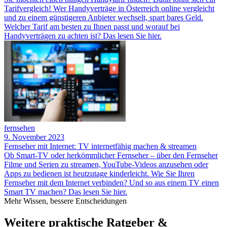
Tarifvergleich! Wer Handyverträge in Österreich online vergleicht
und zu einem günstigeren Anbieter wechselt, spart bares Geld.
Welcher Tarif am besten zu Ihnen passt und worauf bei
Handyverträgen zu achten ist? Das lesen Sie hier.
fernsehen
9. November 2023
Fernseher mit Internet: TV internetfähig machen & streamen
Ob Smart-TV oder herkömmlicher Fernseher – über den Fernseher
Filme und Serien zu streamen, YouTube-Videos anzusehen oder
Apps zu bedienen ist heutzutage kinderleicht. Wie Sie Ihren
Fernseher mit dem Internet verbinden? Und so aus einem TV einen
Smart TV machen? Das lesen Sie hier.
Mehr Wissen, bessere Entscheidungen
Weitere praktische Ratgeber &