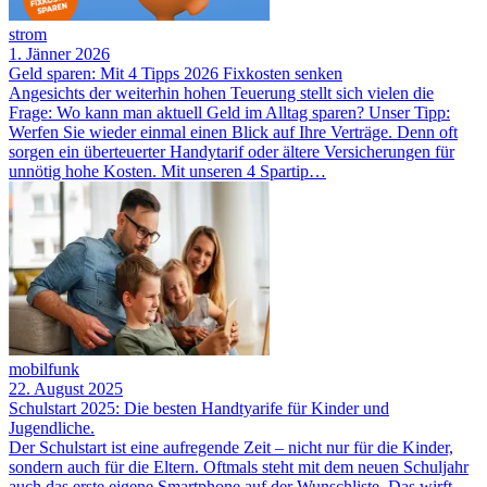
strom
1. Jänner 2026
Geld sparen: Mit 4 Tipps 2026 Fixkosten senken
Angesichts der weiterhin hohen Teuerung stellt sich vielen die
Frage: Wo kann man aktuell Geld im Alltag sparen? Unser Tipp:
Werfen Sie wieder einmal einen Blick auf Ihre Verträge. Denn oft
sorgen ein überteuerter Handytarif oder ältere Versicherungen für
unnötig hohe Kosten. Mit unseren 4 Spartip…
mobilfunk
22. August 2025
Schulstart 2025: Die besten Handtyarife für Kinder und
Jugendliche.
Der Schulstart ist eine aufregende Zeit – nicht nur für die Kinder,
sondern auch für die Eltern. Oftmals steht mit dem neuen Schuljahr
auch das erste eigene Smartphone auf der Wunschliste. Das wirft