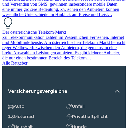
und Versenden von SMS, gewinnen insbesondere mobile Daten
eine immer größere Bedeutung. Zwischen den Anbietern können
wesentliche Unterschiede im Hinblick auf Preise und Leist…
Der österreichische Telekom-Markt
Zu Telekommunikation zählen im Wesentlichen Fernsehen, Internet
und Mobilfunkdienste. Am österreichischen Telekom-Markt herrscht
reger Wettbewerb zwischen den Anbietern, die gemeinsam eine
breite Auswahl an Leistungen anbieten. Es gibt kleinere Anbieter,
die nur einen bestimmten Bereich des Telekom…
Alle Ratgeber
Versicherungsvergleiche
Auto
Unfall
Motorrad
Privathaftpflicht
Haushalt
Hunde