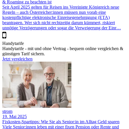
& Roaming zu beachten ist
Seit April 2025 gelten für Reisen ins Vereinigte Königreich neue
Regeln – auch Österreicher:innen müssen nun vorab eine
kostenpflichtige elektronische Einreisegenehmigung (ETA)
beantragen. Wer sich nicht rechtzeitig darum kümmert, riskiert
unnötige Verzögerungen oder sogar die Verweigerung der Einr…
Handytarife
Handytarife - mit und ohne Vertrag - bequem online vergleichen &
günstigen Tarif sichern.
Jetzt vergleichen
strom
19. Mai 2025
Fixkosten-Spartipps: Wie Sie als Senior:in im Alltag Geld sparen
Viele Senior:innen leben mit einer fixen Pension oder Rente und