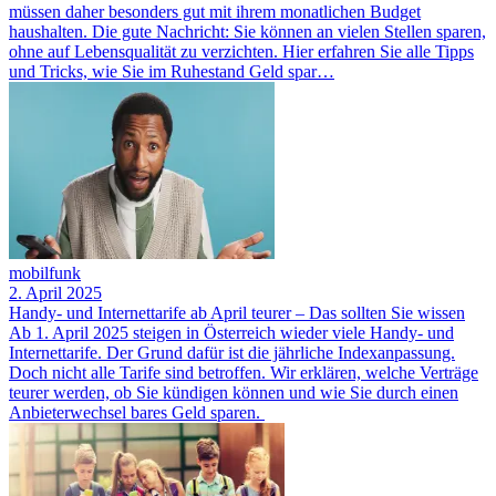
müssen daher besonders gut mit ihrem monatlichen Budget
haushalten. Die gute Nachricht: Sie können an vielen Stellen sparen,
ohne auf Lebensqualität zu verzichten. Hier erfahren Sie alle Tipps
und Tricks, wie Sie im Ruhestand Geld spar…
mobilfunk
2. April 2025
Handy- und Internettarife ab April teurer – Das sollten Sie wissen
Ab 1. April 2025 steigen in Österreich wieder viele Handy- und
Internettarife. Der Grund dafür ist die jährliche Indexanpassung.
Doch nicht alle Tarife sind betroffen. Wir erklären, welche Verträge
teurer werden, ob Sie kündigen können und wie Sie durch einen
Anbieterwechsel bares Geld sparen.