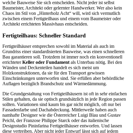
welche Bauweise Sie sich entscheiden. Nicht jeder ist selbst
Baumeister, Architekt oder gelernter Handwerker. Wer also kein
Chaos im Stil von „Hinterholz Acht“ will, wird sich vermutlich
zwischen einem Fertigteilhaus und einem vom Baumeister oder
Architekt errichteten Massivhaus entscheiden.
Fertigteilhaus: Schneller Standard
Fertigteilhäuser entsprechen sowohl im Material als auch im
Grundriss einer standardisierten Bauweise, was einen schnelleren
Bau garantieren soll. Trotzdem ist immer noch ein konventionell
errichteter
Keller oder Fundament
als Unterbau nötig. Bei den
Wänden und Deckenteilen handelt es sich meist um
Holzkonstruktionen, da sie für den Transport gewissen
Einschränkungen unterworfen sind. Sie erfüllen aber behördliche
Auflagen bezüglich Brandschutz und Wärmedämmung.
Die Grundgestaltung von Fertigteilhäusern ist oft in sehr einfachen
Stilen gehalten, da sie optisch grundsätzlich in jede Region passen
sollten. Variationen sind kaum bis gar nicht möglich, oft nur bei
Fassadenfarbe und Dachabdeckung. Mittlerweile haben auch
namhafte Designer wie die Österreicher Luigi Blau und Gustav
Peichl, der Franzose Philippe Starck oder das italienische
Designstudio Pininfarina Fertigteilhäuser entworfen. Und lassen
diese vertreiben. Aber nicht jeder Entwurf lässt sich auf jedem