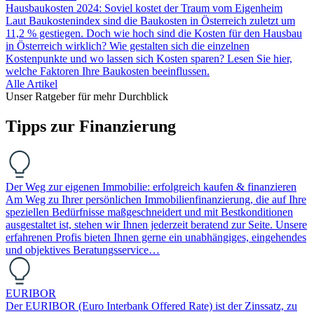
Hausbaukosten 2024: Soviel kostet der Traum vom Eigenheim
Laut Baukostenindex sind die Baukosten in Österreich zuletzt um
11,2 % gestiegen. Doch wie hoch sind die Kosten für den Hausbau
in Österreich wirklich? Wie gestalten sich die einzelnen
Kostenpunkte und wo lassen sich Kosten sparen? Lesen Sie hier,
welche Faktoren Ihre Baukosten beeinflussen.
Alle Artikel
Unser Ratgeber für mehr Durchblick
Tipps zur Finanzierung
Der Weg zur eigenen Immobilie: erfolgreich kaufen & finanzieren
Am Weg zu Ihrer persönlichen Immobilienfinanzierung, die auf Ihre
speziellen Bedürfnisse maßgeschneidert und mit Bestkonditionen
ausgestaltet ist, stehen wir Ihnen jederzeit beratend zur Seite. Unsere
erfahrenen Profis bieten Ihnen gerne ein unabhängiges, eingehendes
und objektives Beratungsservice…
EURIBOR
Der EURIBOR (Euro Interbank Offered Rate) ist der Zinssatz, zu