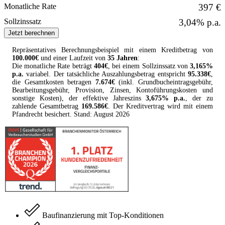
Monatliche Rate
397 €
Sollzinssatz
3,04% p.a.
Jetzt berechnen
Repräsentatives Berechnungsbeispiel mit einem
Kreditbetrag
von
100.000
€
und einer Laufzeit von
35 Jahren
:
Die monatliche Rate beträgt
404
€
, bei einem Sollzinssatz von
3,165
%
p.a.
variabel
. Der tatsächliche Auszahlungsbetrag entspricht
95.338
€
,
die Gesamtkosten betragen
7.674
€
(inkl. Grundbucheintragsgebühr,
Bearbeitungsgebühr, Provision, Zinsen, Kontoführungskosten und
sonstige Kosten
), der effektive Jahreszins
3,675
% p.a.
, der zu
zahlende Gesamtbetrag
169.586
€
. Der
Kreditvertrag
wird mit einem
Pfandrecht besichert. Stand:
August
2026
Baufinanzierung mit Top-Konditionen