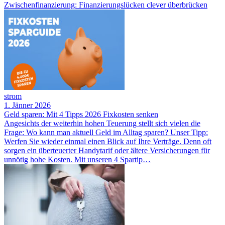
Zwischenfinanzierung: Finanzierungslücken clever überbrücken
strom
1. Jänner 2026
Geld sparen: Mit 4 Tipps 2026 Fixkosten senken
Angesichts der weiterhin hohen Teuerung stellt sich vielen die
Frage: Wo kann man aktuell Geld im Alltag sparen? Unser Tipp:
Werfen Sie wieder einmal einen Blick auf Ihre Verträge. Denn oft
sorgen ein überteuerter Handytarif oder ältere Versicherungen für
unnötig hohe Kosten. Mit unseren 4 Spartip…