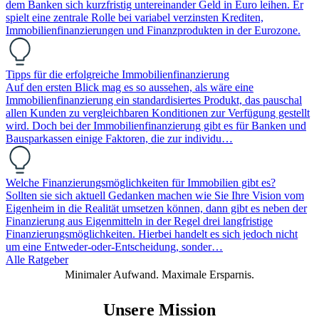
dem Banken sich kurzfristig untereinander Geld in Euro leihen. Er
spielt eine zentrale Rolle bei variabel verzinsten Krediten,
Immobilienfinanzierungen und Finanzprodukten in der Eurozone.
Tipps für die erfolgreiche Immobilienfinanzierung
Auf den ersten Blick mag es so aussehen, als wäre eine
Immobilienfinanzierung ein standardisiertes Produkt, das pauschal
allen Kunden zu vergleichbaren Konditionen zur Verfügung gestellt
wird. Doch bei der Immobilienfinanzierung gibt es für Banken und
Bausparkassen einige Faktoren, die zur individu…
Welche Finanzierungsmöglichkeiten für Immobilien gibt es?
Sollten sie sich aktuell Gedanken machen wie Sie Ihre Vision vom
Eigenheim in die Realität umsetzen können, dann gibt es neben der
Finanzierung aus Eigenmitteln in der Regel drei langfristige
Finanzierungsmöglichkeiten. Hierbei handelt es sich jedoch nicht
um eine Entweder-oder-Entscheidung, sonder…
Alle Ratgeber
Minimaler Aufwand. Maximale Ersparnis.
Unsere Mission