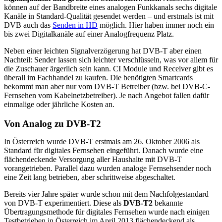
können auf der Bandbreite eines analogen Funkkanals sechs digitale
Kanäle in Standard-Qualität gesendet werden – und erstmals ist mit
DVB auch das
Senden in HD
möglich. Hier haben immer noch ein
bis zwei Digitalkanäle auf einer Analogfrequenz Platz.
Neben einer leichten Signalverzögerung hat DVB-T aber einen
Nachteil: Sender lassen sich leichter verschlüsseln, was vor allem für
die Zuschauer ärgerlich sein kann. CI Module und Receiver gibt es
überall im Fachhandel zu kaufen. Die benötigten Smartcards
bekommt man aber nur vom DVB-T Betreiber (bzw. bei DVB-C-
Fernsehen vom Kabelnetzbetreiber). Je nach Angebot fallen dafür
einmalige oder jährliche Kosten an.
Von Analog zu DVB-T2
In Österreich wurde DVB-T erstmals am 26. Oktober 2006 als
Standard für digitales Fernsehen eingeführt. Danach wurde eine
flächendeckende Versorgung aller Haushalte mit DVB-T
vorangetrieben. Parallel dazu wurden analoge Fernsehsender noch
eine Zeit lang betrieben, aber schrittweise abgeschaltet.
Bereits vier Jahre später wurde schon mit dem Nachfolgestandard
von DVB-T experimentiert. Diese als
DVB-T2
bekannte
Übertragungsmethode für digitales Fernsehen wurde nach einigen
Testbetrieben in Österreich im April 2013 flächendeckend als