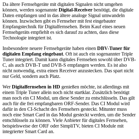
Da ältere Fernsehgeräte mit digitalen Signalen nicht umgehen
können, werden sogenannte
Digital-Receiver
benötigt, die digitale
Daten empfangen und in das ältere analoge Signal umwandeln
können. Inzwischen gibt es Fernseher mit fest eingebauter
Empfangstechnik für Digitalfernsehen. Beim Kauf eines neuen
Fernsehgeräts empfiehlt es sich darauf zu achten, dass diese
Technologie integriert ist.
Insbesondere neuere Fernsehgeräte haben einen
DBV-Tuner für
digitalen Empfang eingebaut
. Oft ist auch ein sogenannter Triple
Tuner integriert. Damit kann digitales Fernsehen sowohl über DVB-
C, als auch DVB-T und DVB-S empfangen werden. Es ist also
nicht notwendig, extra einen Receiver anzustecken. Das spart nicht
nur Geld, sondern auch Platz.
Wer
Digitalfernsehen in HD
genießen möchte, ist allerdings mit
einem Triple Tuner allein noch nicht startklar. Zusätzlich benötigt
man noch ein CI Modul, um diese Sender zu entschlüsseln. Das gilt
auch für die frei empfangbaren ORF-Sender. Das CI Modul wird
dafür in den CI-Schacht des Fernsehers gesteckt. Mitunter muss
noch eine Smart Card in das Modul gesteckt werden, um die Sender
entschlüsseln zu können. Viele Anbieter für digitales Fernsehen,
beispielsweise der ORF oder SimpliTV, bieten CI Module mit
integrierter Smart Card an.