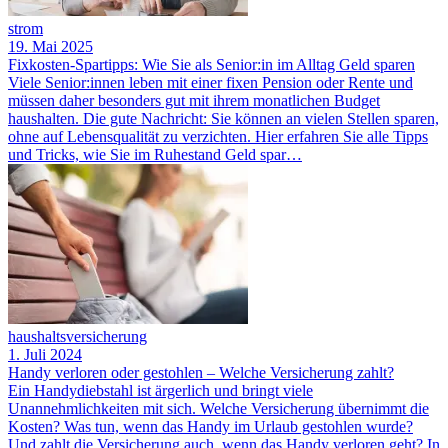
strom
19. Mai 2025
Fixkosten-Spartipps: Wie Sie als Senior:in im Alltag Geld sparen
Viele Senior:innen leben mit einer fixen Pension oder Rente und
müssen daher besonders gut mit ihrem monatlichen Budget
haushalten. Die gute Nachricht: Sie können an vielen Stellen sparen,
ohne auf Lebensqualität zu verzichten. Hier erfahren Sie alle Tipps
und Tricks, wie Sie im Ruhestand Geld spar…
haushaltsversicherung
1. Juli 2024
Handy verloren oder gestohlen – Welche Versicherung zahlt?
Ein Handydiebstahl ist ärgerlich und bringt viele
Unannehmlichkeiten mit sich. Welche Versicherung übernimmt die
Kosten? Was tun, wenn das Handy im Urlaub gestohlen wurde?
Und zahlt die Versicherung auch, wenn das Handy verloren geht? In