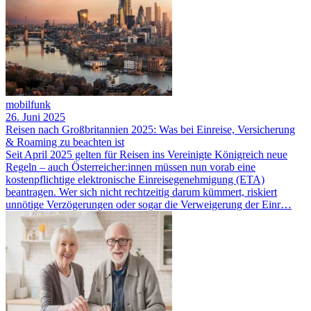
mobilfunk
26. Juni 2025
Reisen nach Großbritannien 2025: Was bei Einreise, Versicherung
& Roaming zu beachten ist
Seit April 2025 gelten für Reisen ins Vereinigte Königreich neue
Regeln – auch Österreicher:innen müssen nun vorab eine
kostenpflichtige elektronische Einreisegenehmigung (ETA)
beantragen. Wer sich nicht rechtzeitig darum kümmert, riskiert
unnötige Verzögerungen oder sogar die Verweigerung der Einr…