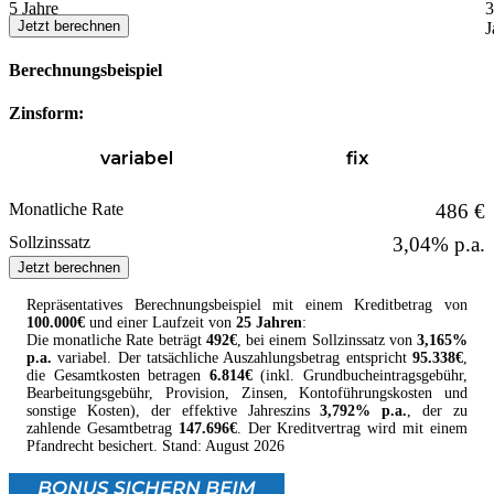
5 Jahre
3
Jetzt berechnen
J
Berechnungsbeispiel
Zinsform:
variabel
fix
Monatliche Rate
486 €
Sollzinssatz
3,04% p.a.
Jetzt berechnen
Repräsentatives Berechnungsbeispiel mit einem
Kreditbetrag
von
100.000
€
und einer Laufzeit von
25 Jahren
:
Die monatliche Rate beträgt
492
€
, bei einem Sollzinssatz von
3,165
%
p.a.
variabel
. Der tatsächliche Auszahlungsbetrag entspricht
95.338
€
,
die Gesamtkosten betragen
6.814
€
(inkl. Grundbucheintragsgebühr,
Bearbeitungsgebühr, Provision, Zinsen, Kontoführungskosten und
sonstige Kosten
), der effektive Jahreszins
3,792
% p.a.
, der zu
zahlende Gesamtbetrag
147.696
€
. Der
Kreditvertrag
wird mit einem
Pfandrecht besichert. Stand:
August
2026