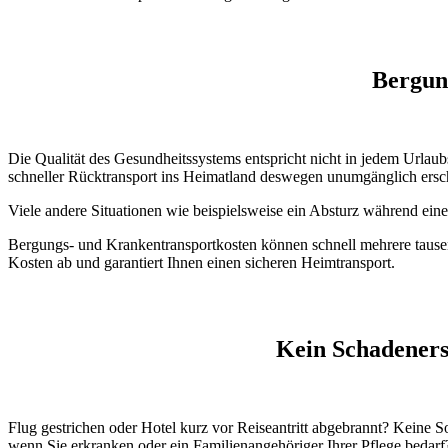
Bergun
Die Qualität des Gesundheitssystems entspricht nicht in jedem Urlaub
schneller Rücktransport ins Heimatland deswegen unumgänglich ersc
Viele andere Situationen wie beispielsweise ein Absturz während ei
Bergungs- und Krankentransportkosten können schnell mehrere tausend
Kosten ab und garantiert Ihnen einen sicheren Heimtransport.
Kein Schadeners
Flug gestrichen oder Hotel kurz vor Reiseantritt abgebrannt? Keine S
wenn Sie erkranken oder ein Familienangehöriger Ihrer Pflege bedar