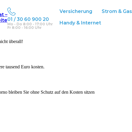
erung
Versicherung
Strom & Ga
at –
01 / 30 60 900 20
eite
Handy & Internet
Mo - Do 8:00 - 17:00 Uhr
Fr 8:00 - 16:00 Uhr
cht überall!
e tausend Euro kosten.
rno bleiben Sie ohne Schutz auf den Kosten sitzen