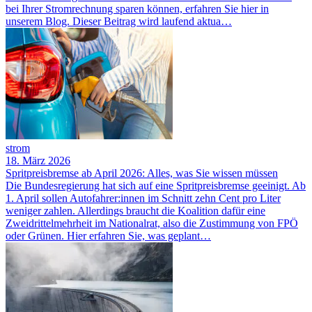
bei Ihrer Stromrechnung sparen können, erfahren Sie hier in
unserem Blog. Dieser Beitrag wird laufend aktua…
strom
18. März 2026
Spritpreisbremse ab April 2026: Alles, was Sie wissen müssen
Die Bundesregierung hat sich auf eine Spritpreisbremse geeinigt. Ab
1. April sollen Autofahrer:innen im Schnitt zehn Cent pro Liter
weniger zahlen. Allerdings braucht die Koalition dafür eine
Zweidrittelmehrheit im Nationalrat, also die Zustimmung von FPÖ
oder Grünen. Hier erfahren Sie, was geplant…