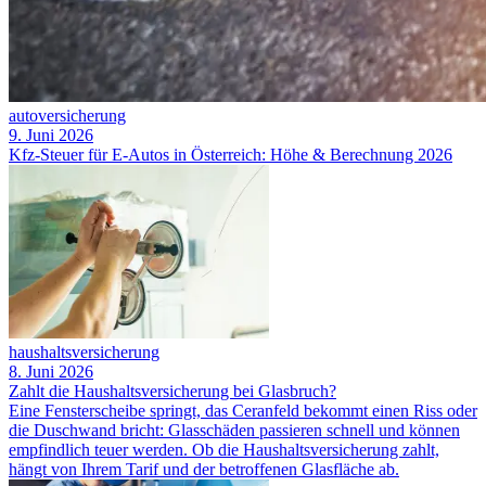
autoversicherung
9. Juni 2026
Kfz-Steuer für E-Autos in Österreich: Höhe & Berechnung 2026
haushaltsversicherung
8. Juni 2026
Zahlt die Haushaltsversicherung bei Glasbruch?
Eine Fensterscheibe springt, das Ceranfeld bekommt einen Riss oder
die Duschwand bricht: Glasschäden passieren schnell und können
empfindlich teuer werden. Ob die Haushaltsversicherung zahlt,
hängt von Ihrem Tarif und der betroffenen Glasfläche ab.