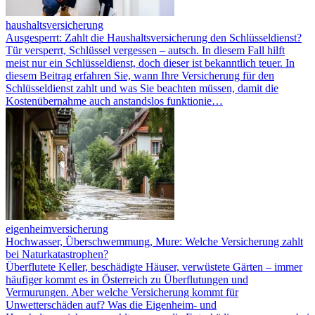
haushaltsversicherung
Ausgesperrt: Zahlt die Haushaltsversicherung den Schlüsseldienst?
Tür versperrt, Schlüssel vergessen – autsch. In diesem Fall hilft
meist nur ein Schlüsseldienst, doch dieser ist bekanntlich teuer. In
diesem Beitrag erfahren Sie, wann Ihre Versicherung für den
Schlüsseldienst zahlt und was Sie beachten müssen, damit die
Kostenübernahme auch anstandslos funktionie…
eigenheimversicherung
Hochwasser, Überschwemmung, Mure: Welche Versicherung zahlt
bei Naturkatastrophen?
Überflutete Keller, beschädigte Häuser, verwüstete Gärten – immer
häufiger kommt es in Österreich zu Überflutungen und
Vermurungen. Aber welche Versicherung kommt für
Unwetterschäden auf? Was die Eigenheim- und