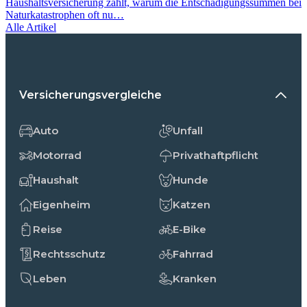
Haushaltsversicherung zahlt, warum die Entschädigungssummen bei
Naturkatastrophen oft nu…
Alle Artikel
Versicherungsvergleiche
Auto
Unfall
Motorrad
Privathaftpflicht
Haushalt
Hunde
Eigenheim
Katzen
Reise
E-Bike
Rechtsschutz
Fahrrad
Leben
Kranken