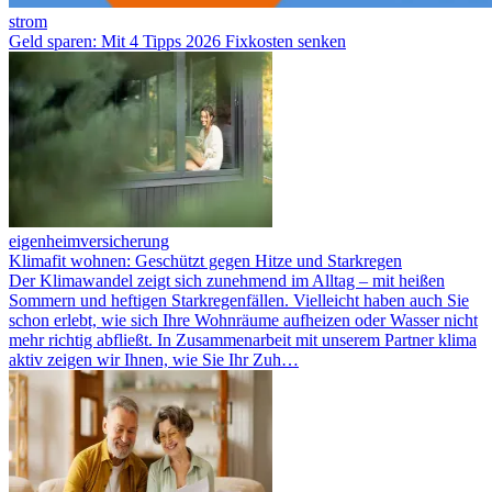
strom
Geld sparen: Mit 4 Tipps 2026 Fixkosten senken
eigenheimversicherung
Klimafit wohnen: Geschützt gegen Hitze und Starkregen
Der Klimawandel zeigt sich zunehmend im Alltag – mit heißen
Sommern und heftigen Starkregenfällen. Vielleicht haben auch Sie
schon erlebt, wie sich Ihre Wohnräume aufheizen oder Wasser nicht
mehr richtig abfließt. In Zusammenarbeit mit unserem Partner klima
aktiv zeigen wir Ihnen, wie Sie Ihr Zuh…