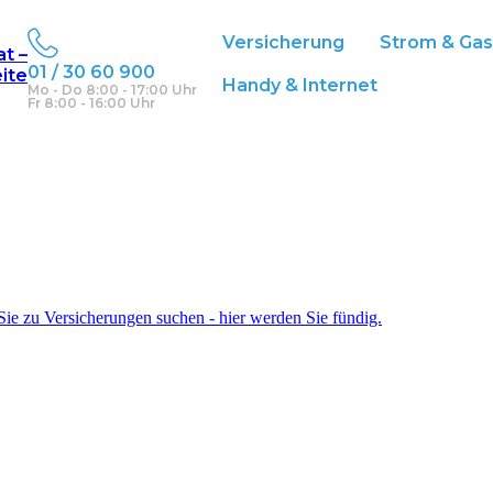
Versicherung
Strom & Ga
at –
01 / 30 60 900
eite
Handy & Internet
Mo - Do 8:00 - 17:00 Uhr
 und Kredit sowie Mobilfunk den Durchblick! In unserem Ratgeber fi
Fr 8:00 - 16:00 Uhr
ie zu Versicherungen suchen - hier werden Sie fündig.