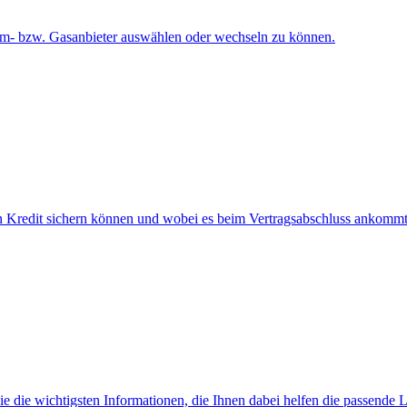
trom- bzw. Gasanbieter auswählen oder wechseln zu können.
n Kredit sichern können und wobei es beim Vertragsabschluss ankommt
e die wichtigsten Informationen, die Ihnen dabei helfen die passende 