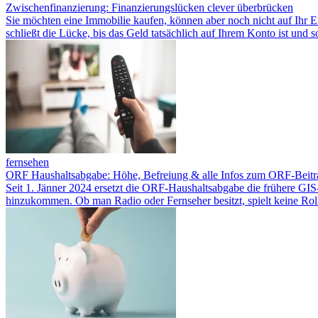
Zwischenfinanzierung: Finanzierungslücken clever überbrücken
Sie möchten eine Immobilie kaufen, können aber noch nicht auf Ihr E
schließt die Lücke, bis das Geld tatsächlich auf Ihrem Konto ist und s
fernsehen
ORF Haushaltsabgabe: Höhe, Befreiung & alle Infos zum ORF-Beitr
Seit 1. Jänner 2024 ersetzt die ORF-Haushaltsabgabe die frühere GIS
hinzukommen. Ob man Radio oder Fernseher besitzt, spielt keine Rol