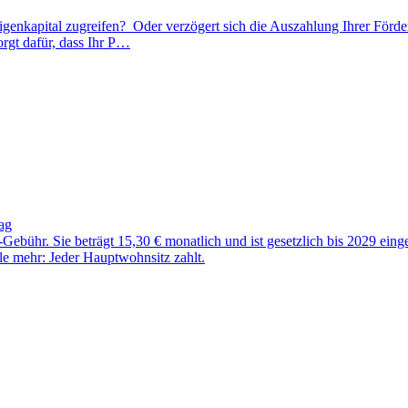
igenkapital zugreifen? Oder verzögert sich die Auszahlung Ihrer Förder
orgt dafür, dass Ihr P…
ag
-Gebühr. Sie beträgt 15,30 € monatlich und ist gesetzlich bis 2029 e
le mehr: Jeder Hauptwohnsitz zahlt.