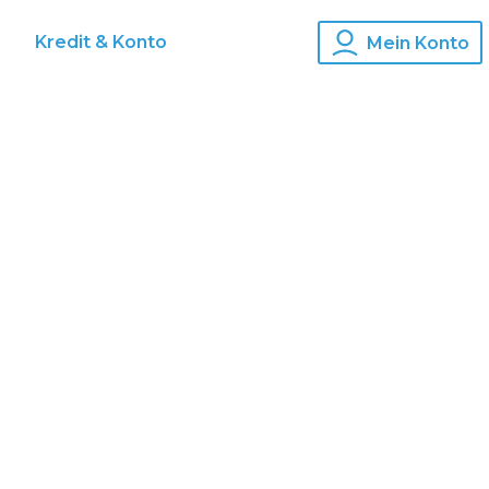
s
Kredit & Konto
Mein Konto
nden Sie wichtige Tipps und Spartricks.