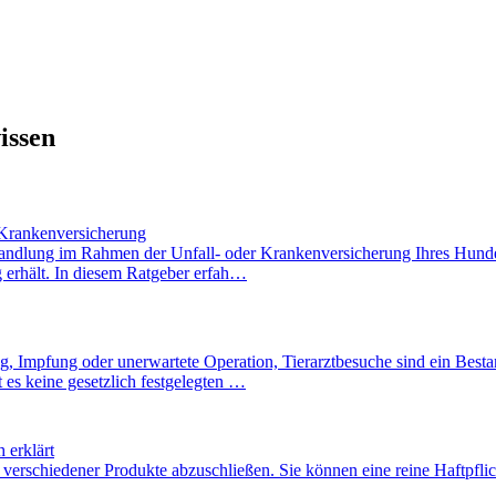
issen
-/Krankenversicherung
handlung im Rahmen der Unfall- oder Krankenversicherung Ihres Hundes
 erhält. In diesem Ratgeber erfah…
g, Impfung oder unerwartete Operation, Tierarztbesuche sind ein Best
 es keine gesetzlich festgelegten …
 erklärt
 verschiedener Produkte abzuschließen. Sie können eine reine Haftpfli