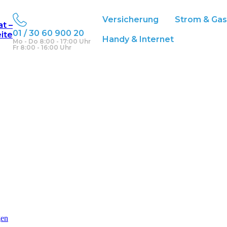
ilienversicherung
Versicherung
Strom & Ga
at –
01 / 30 60 900 20
eite
Handy & Internet
Mo - Do 8:00 - 17:00 Uhr
Fr 8:00 - 16:00 Uhr
gen