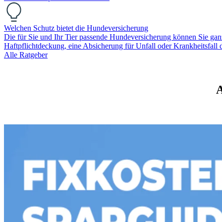
Welchen Schutz bietet die Hundeversicherung
Die für Sie und Ihr Tier passende Hundeversicherung können Sie ganz
Haftpflichtdeckung, eine Absicherung für Unfall oder Krankheitsfall
Alle Ratgeber
A