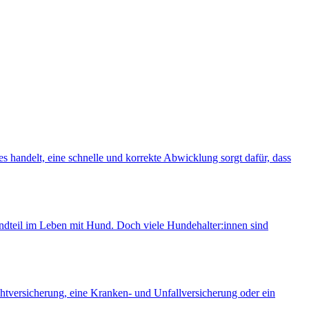
 handelt, eine schnelle und korrekte Abwicklung sorgt dafür, dass
andteil im Leben mit Hund. Doch viele Hundehalter:innen sind
chtversicherung, eine Kranken- und Unfallversicherung oder ein