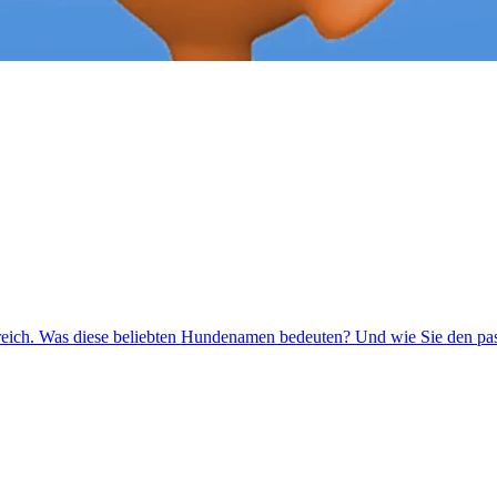
rreich. Was diese beliebten Hundenamen bedeuten? Und wie Sie den p