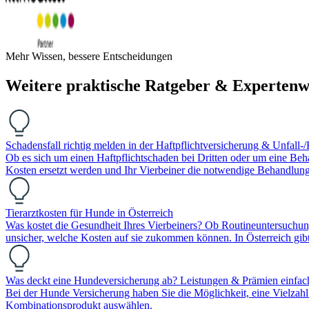
Mehr Wissen, bessere Entscheidungen
Weitere praktische Ratgeber & Expertenw
Schadensfall richtig melden in der Haftpflichtversicherung & Unfall
Ob es sich um einen Haftpflichtschaden bei Dritten oder um eine Be
Kosten ersetzt werden und Ihr Vierbeiner die notwendige Behandlung
Tierarztkosten für Hunde in Österreich
Was kostet die Gesundheit Ihres Vierbeiners? Ob Routineuntersuchun
unsicher, welche Kosten auf sie zukommen können. In Österreich gibt
Was deckt eine Hundeversicherung ab? Leistungen & Prämien einfach
Bei der Hunde Versicherung haben Sie die Möglichkeit, eine Vielzahl
Kombinationsprodukt auswählen.