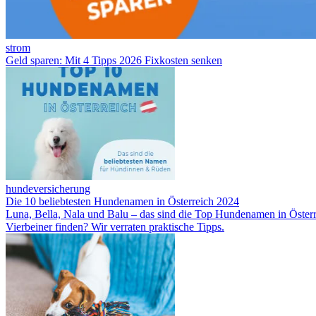
strom
Geld sparen: Mit 4 Tipps 2026 Fixkosten senken
hundeversicherung
Die 10 beliebtesten Hundenamen in Österreich 2024
Luna, Bella, Nala und Balu – das sind die Top Hundenamen in Öste
Vierbeiner finden? Wir verraten praktische Tipps.