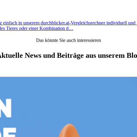
 einfach in unserem durchblicker.at-Vergleichsrechner individuell un
 des Tieres oder einer Kombination d…
Das könnte Sie auch interessieren
ktuelle News und Beiträge aus unserem Bl