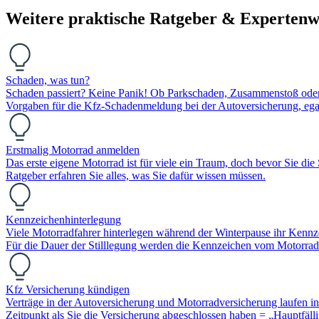
Weitere praktische Ratgeber & Expertenw
Schaden, was tun?
Schaden passiert? Keine Panik! Ob Parkschaden, Zusammenstoß oder K
Vorgaben für die Kfz-Schadenmeldung bei der Autoversicherung, egal
Erstmalig Motorrad anmelden
Das erste eigene Motorrad ist für viele ein Traum, doch bevor Sie die
Ratgeber erfahren Sie alles, was Sie dafür wissen müssen.
Kennzeichenhinterlegung
Viele Motorradfahrer hinterlegen während der Winterpause ihr Kennz
Für die Dauer der Stilllegung werden die Kennzeichen vom Motorrad
Kfz Versicherung kündigen
Verträge in der Autoversicherung und Motorradversicherung laufen in
Zeitpunkt als Sie die Versicherung abgeschlossen haben = „Hauptfäll