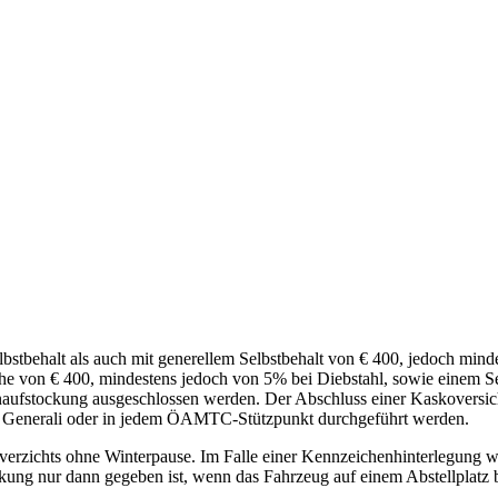
stbehalt als auch mit generellem Selbstbehalt von € 400, jedoch min
Höhe von € 400, mindestens jedoch von 5% bei Diebstahl, sowie einem S
naufstockung ausgeschlossen werden. Der Abschluss einer Kaskoversich
er Generali oder in jedem ÖAMTC-Stützpunkt durchgeführt werden.
sverzichts ohne Winterpause. Im Falle einer Kennzeichenhinterlegung 
eckung nur dann gegeben ist, wenn das Fahrzeug auf einem Abstellplatz