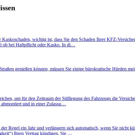
issen
askoschaden, wichtig ist, dass Sie den Schaden Ihrer KFZ-Versicherung
 ob bei Haftpflicht oder Kasko. In di…
 Straßen genießen können, müssen Sie einige bürokratische Hürden meiste
eichen, um für den Zeitraum der Stilllegung des Fahrzeugs die Versic
 abmontiert und in einer Zulassu…
 der Regel ein Jahr und verlängern sich automatisch, wenn Sie nicht k
igkeit“) Ihren Vertrag kündigen. Sie …