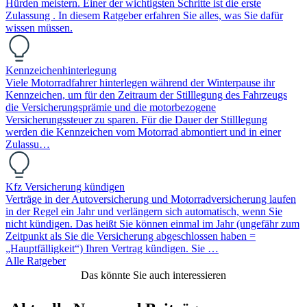
Hürden meistern. Einer der wichtigsten Schritte ist die erste
Zulassung . In diesem Ratgeber erfahren Sie alles, was Sie dafür
wissen müssen.
Kennzeichenhinterlegung
Viele Motorradfahrer hinterlegen während der Winterpause ihr
Kennzeichen, um für den Zeitraum der Stilllegung des Fahrzeugs
die Versicherungsprämie und die motorbezogene
Versicherungssteuer zu sparen. Für die Dauer der Stilllegung
werden die Kennzeichen vom Motorrad abmontiert und in einer
Zulassu…
Kfz Versicherung kündigen
Verträge in der Autoversicherung und Motorradversicherung laufen
in der Regel ein Jahr und verlängern sich automatisch, wenn Sie
nicht kündigen. Das heißt Sie können einmal im Jahr (ungefähr zum
Zeitpunkt als Sie die Versicherung abgeschlossen haben =
„Hauptfälligkeit“) Ihren Vertrag kündigen. Sie …
Alle Ratgeber
Das könnte Sie auch interessieren