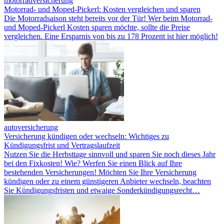
motorradversicherung
Motorrad- und Moped-Pickerl: Kosten vergleichen und sparen
Die Motorradsaison steht bereits vor der Tür! Wer beim Motorrad-
und Moped-Pickerl Kosten sparen möchte, sollte die Preise
vergleichen. Eine Ersparnis von bis zu 178 Prozent ist hier möglich!
autoversicherung
Versicherung kündigen oder wechseln: Wichtiges zu
Kündigungsfrist und Vertragslaufzeit
Nutzen Sie die Herbsttage sinnvoll und sparen Sie noch dieses Jahr
bei den Fixkosten! Wie? Werfen Sie einen Blick auf Ihre
bestehenden Versicherungen! Möchten Sie Ihre Versicherung
kündigen oder zu einem günstigeren Anbieter wechseln, beachten
Sie Kündigungsfristen und etwaige Sonderkündigungsrecht…