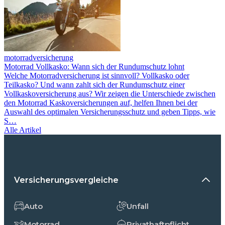
motorradversicherung
Motor­rad Vollkasko: Wann sich der Rundum­schutz lohnt
Welche Motorradversicherung ist sinnvoll? Vollkasko oder
Teilkasko? Und wann zahlt sich der Rundumschutz einer
Vollkaskoversicherung aus? Wir zeigen die Unterschiede zwischen
den Motorrad Kaskoversicherungen auf, helfen Ihnen bei der
Auswahl des optimalen Versicherungs­schutz und geben Tipps, wie
S…
Alle Artikel
Versicherungsvergleiche
Auto
Unfall
Motorrad
Privathaftpflicht