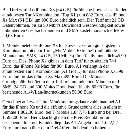
Bei Drei wird das iPhone Xs (64 GB) für übliche Power-User in der
attraktivsten Tarif-Kombination (Top XL) um 882 Euro, das iPhone
Xs Max (64 GB) um 990 Euro erhältlich sein. Der Tarif mit 21 GB
Datenvolumen, bis zu 50 Mbit/s Download-Geschwindigkeit sowie
unlimitierten Gesprächsminuten und SMS kostet monatlich effektiv
29,63 Euro.
T-Mobile bietet das iPhone Xs für Power-User am günstigsten in
Kombination mit dem Tarif „My Mobile Extreme“ (unlimitierte
Minuten und SMS, 24 GB, 150 Mbit/s) für effektiv monatlich 45,99
Euro an. Das iPhone Xs gibt es in dem Tarif für zusätzlich 744
Euro, das iPhone Xs Max für 864 Euro. A1 verlangt in der
attraktivsten Tarif-Kombination (A1 Go! L) für das iPhone Xs 399
Euro und für das iPhone Xs Max 499 Euro. Die Monats-
Grundgebühr beträgt in dem Tarif mit unlimitierten Minuten und
SMS, 24 GB und 300 Mbit/s Download effektiv 60,98 Euro, für
bestehende A1-WLan-Internetkunden 50,98 Euro.
Gerechnet auf zwei Jahre Mindestvertragsdauer zahlt man bei A1
für das iPhone Xs und die effektive Grundgebühr alles in allem in
Summe 1.862,30 Euro, bei T-Mobile 1.847,75 Euro und bei Drei
1.593,00 Euro. Berücksichtigt man die Preis-Reduktion für
bestehende Internet-Kunden liegt das A1-Angebot mit 1.622,52
Euro nur knapp über dem Drei-Offert, bei deutlich höheren