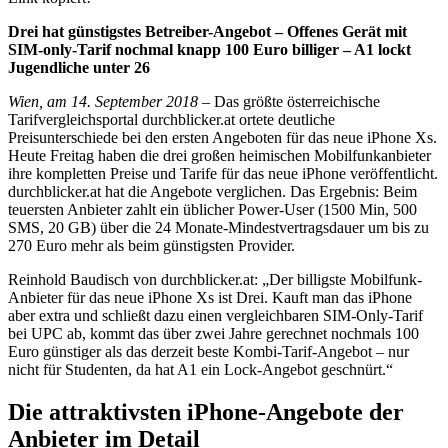
Drei hat günstigstes Betreiber-Angebot – Offenes Gerät mit
SIM-only-Tarif nochmal knapp 100 Euro billiger – A1 lockt
Jugendliche unter 26
Wien, am 14. September 2018
– Das größte österreichische
Tarifvergleichsportal durchblicker.at ortete deutliche
Preisunterschiede bei den ersten Angeboten für das neue iPhone Xs.
Heute Freitag haben die drei großen heimischen Mobilfunkanbieter
ihre kompletten Preise und Tarife für das neue iPhone veröffentlicht.
durchblicker.at hat die Angebote verglichen. Das Ergebnis: Beim
teuersten Anbieter zahlt ein üblicher Power-User (1500 Min, 500
SMS, 20 GB) über die 24 Monate-Mindestvertragsdauer um bis zu
270 Euro mehr als beim günstigsten Provider.
Reinhold Baudisch von durchblicker.at: „Der billigste Mobilfunk-
Anbieter für das neue iPhone Xs ist Drei. Kauft man das iPhone
aber extra und schließt dazu einen vergleichbaren SIM-Only-Tarif
bei UPC ab, kommt das über zwei Jahre gerechnet nochmals 100
Euro günstiger als das derzeit beste Kombi-Tarif-Angebot – nur
nicht für Studenten, da hat A1 ein Lock-Angebot geschnürt.“
Die attraktivsten iPhone-Angebote der
Anbieter im Detail