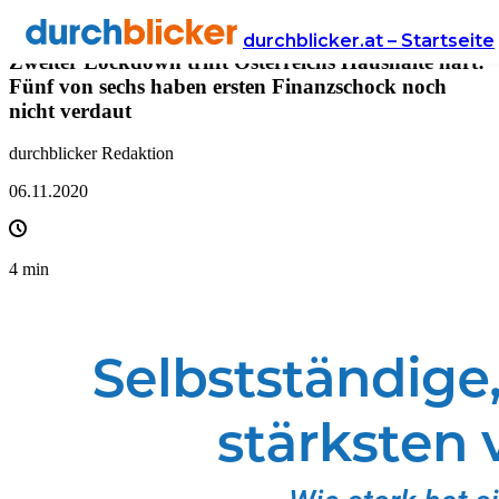
Presse
durchblicker.at – Startseite
Zweiter Lockdown trifft Österreichs Haushalte hart:
Fünf von sechs haben ersten Finanzschock noch
nicht verdaut
durchblicker Redaktion
06.11.2020
4
min