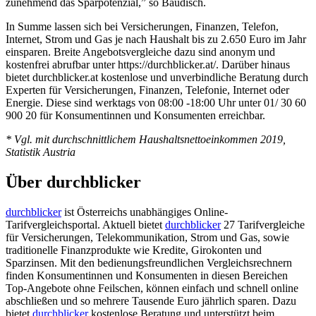
zunehmend das Sparpotenzial,” so Baudisch.
In Summe lassen sich bei Versicherungen, Finanzen, Telefon,
Internet, Strom und Gas je nach Haushalt bis zu 2.650 Euro im Jahr
einsparen. Breite Angebotsvergleiche dazu sind anonym und
kostenfrei abrufbar unter https://durchblicker.at/. Darüber hinaus
bietet durchblicker.at kostenlose und unverbindliche Beratung durch
Experten für Versicherungen, Finanzen, Telefonie, Internet oder
Energie. Diese sind werktags von 08:00 -18:00 Uhr unter 01/ 30 60
900 20 für Konsumentinnen und Konsumenten erreichbar.
* Vgl. mit durchschnittlichem Haushaltsnettoeinkommen 2019,
Statistik Austria
Über durchblicker
durchblicker
ist Österreichs unabhängiges Online-
Tarifvergleichsportal. Aktuell bietet
durchblicker
27 Tarifvergleiche
für Versicherungen, Telekommunikation, Strom und Gas, sowie
traditionelle Finanzprodukte wie Kredite, Girokonten und
Sparzinsen. Mit den bedienungsfreundlichen Vergleichsrechnern
finden Konsumentinnen und Konsumenten in diesen Bereichen
Top-Angebote ohne Feilschen, können einfach und schnell online
abschließen und so mehrere Tausende Euro jährlich sparen. Dazu
bietet
durchblicker
kostenlose Beratung und unterstützt beim