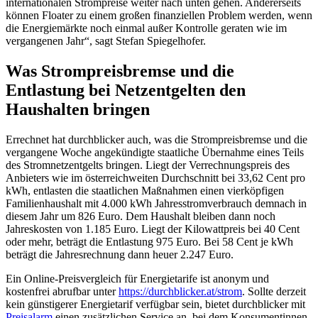
internationalen Strompreise weiter nach unten gehen. Andererseits
können Floater zu einem großen finanziellen Problem werden, wenn
die Energiemärkte noch einmal außer Kontrolle geraten wie im
vergangenen Jahr“, sagt Stefan Spiegelhofer.
Was Strompreisbremse und die
Entlastung bei Netzentgelten den
Haushalten bringen
Errechnet hat durchblicker auch, was die Strompreisbremse und die
vergangene Woche angekündigte staatliche Übernahme eines Teils
des Stromnetzentgelts bringen. Liegt der Verrechnungspreis des
Anbieters wie im österreichweiten Durchschnitt bei 33,62 Cent pro
kWh, entlasten die staatlichen Maßnahmen einen vierköpfigen
Familienhaushalt mit 4.000 kWh Jahresstromverbrauch demnach in
diesem Jahr um 826 Euro. Dem Haushalt bleiben dann noch
Jahreskosten von 1.185 Euro. Liegt der Kilowattpreis bei 40 Cent
oder mehr, beträgt die Entlastung 975 Euro. Bei 58 Cent je kWh
beträgt die Jahresrechnung dann heuer 2.247 Euro.
Ein Online-Preisvergleich für Energietarife ist anonym und
kostenfrei abrufbar unter
https://durchblicker.at/strom
. Sollte derzeit
kein günstigerer Energietarif verfügbar sein, bietet durchblicker mit
Preisalarm
einen zusätzlichen Service an, bei dem Konsumentinnen