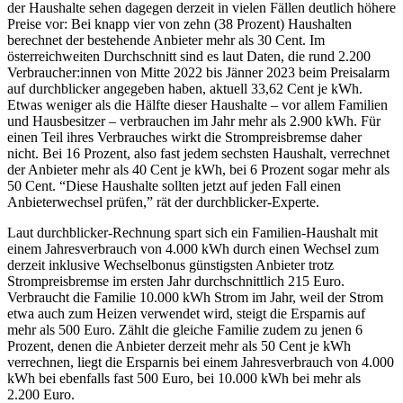
der Haushalte sehen dagegen derzeit in vielen Fällen deutlich höhere
Preise vor: Bei knapp vier von zehn (38 Prozent) Haushalten
berechnet der bestehende Anbieter mehr als 30 Cent. Im
österreichweiten Durchschnitt sind es laut Daten, die rund 2.200
Verbraucher:innen von Mitte 2022 bis Jänner 2023 beim Preisalarm
auf durchblicker angegeben haben, aktuell 33,62 Cent je kWh.
Etwas weniger als die Hälfte dieser Haushalte – vor allem Familien
und Hausbesitzer – verbrauchen im Jahr mehr als 2.900 kWh. Für
einen Teil ihres Verbrauches wirkt die Strompreisbremse daher
nicht. Bei 16 Prozent, also fast jedem sechsten Haushalt, verrechnet
der Anbieter mehr als 40 Cent je kWh, bei 6 Prozent sogar mehr als
50 Cent. “Diese Haushalte sollten jetzt auf jeden Fall einen
Anbieterwechsel prüfen,” rät der durchblicker-Experte.
Laut durchblicker-Rechnung spart sich ein Familien-Haushalt mit
einem Jahresverbrauch von 4.000 kWh durch einen Wechsel zum
derzeit inklusive Wechselbonus günstigsten Anbieter trotz
Strompreisbremse im ersten Jahr durchschnittlich 215 Euro.
Verbraucht die Familie 10.000 kWh Strom im Jahr, weil der Strom
etwa auch zum Heizen verwendet wird, steigt die Ersparnis auf
mehr als 500 Euro. Zählt die gleiche Familie zudem zu jenen 6
Prozent, denen die Anbieter derzeit mehr als 50 Cent je kWh
verrechnen, liegt die Ersparnis bei einem Jahresverbrauch von 4.000
kWh bei ebenfalls fast 500 Euro, bei 10.000 kWh bei mehr als
2.200 Euro.