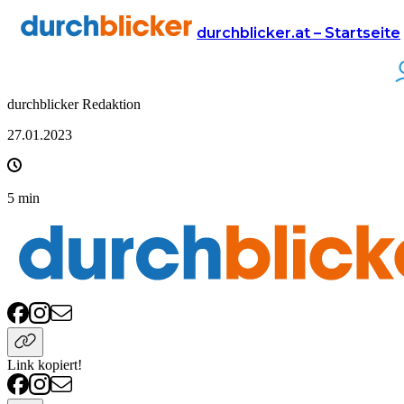
Presse
durchblicker.at – Startseite
Für ein Viertel der Haushalte kann sich
Stromanbieter-Wechsel wieder auszahlen
durchblicker Redaktion
27.01.2023
5
min
Link kopiert!