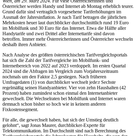
Wien, am 29. März 2024.
Für viele Österreicherinnen und
Österreicher werden Handy und Internet ab Montag erheblich teurer.
Grund dafür sind vertraglich vorgesehene Tariferhöhungen im
Ausmaß der Jahresinflation. Je nach Tarif betragen die jährlichen
Mehrkosten heuer laut durchblicker durchschnittlich rund 19 Euro
im Mobilfunk und 30 Euro für das Internet. Etwa die Hälfte aller
Handytarife und zwei Drittel aller Internettarife sind davon
betroffen. Immer mehr Österreicherinnen und Österreicher wechseln
deshalb ihren Anbieter.
Nach Analyse des größten österreichischen Tarifvergleichsportals
hat sich die Zahl der Tarifvergleiche im Mobilfunk- und
Internetbereich von 2022 auf 2023 verdoppelt. Im ersten Quartal
2024 sind die Abfragen im Vergleich zum Vorjahreszeitraum
nochmals um den Faktor 2,5 gestiegen. Nach früheren
Umfragedaten (1) von durchblicker wechselt jede:r Sechste
regelmäßig seinen Handyanbieter. Vier von zehn Haushalten (42
Prozent) haben zumindest schon einmal den Internetanbieter
gewechselt. Die Wechselraten bei Mobilfunk und Internet waren
demnach schon bisher so hoch wie in keinem anderen
Fixkostensegment.
Für alle, die gewechselt haben, hat sich der Umstieg deutlich
gelohnt“, sagt Jonas Maurer, durchblicker-Experte für
Telekommunikation. Im Durchschnitt sind nach Berechnung des