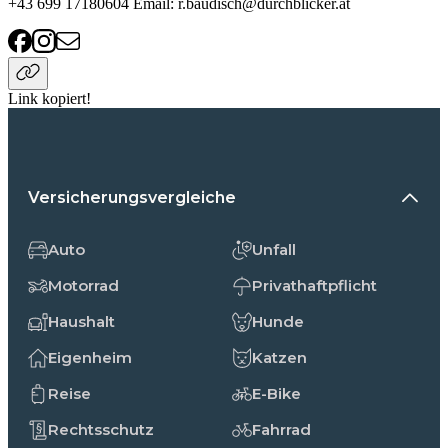
+43 699 17180604 Email: r.baudisch@durchblicker.at
Link kopiert!
Versicherungsvergleiche
Auto
Unfall
Motorrad
Privathaftpflicht
Haushalt
Hunde
Eigenheim
Katzen
Reise
E-Bike
Rechtsschutz
Fahrrad