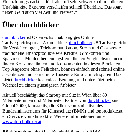
Finanzierungsmarkt ist für Laien oft sehr schwer zu durchblicken.
Unabhängige Experten verschaffen schnell Überblick. Das spart
neben Geld auch viel Zeit und Nerven.“
Über durchblicker
durchblicker
ist Österreichs unabhängiges Online-
Tarifvergleichsportal. Aktuell bietet
durchblicker
28 Tarifvergleiche
für Versicherungen, Telekommunikation, Strom und Gas, sowie
traditionelle Finanzprodukte wie Kredite, Girokonten und
Sparzinsen. Mit den bedienungsfreundlichen Vergleichsrechnern
finden Konsumentinnen und Konsumenten in diesen Bereichen
Top-Angebote ohne Feilschen, können einfach und schnell online
abschließen und so mehrere Tausende Euro jährlich sparen. Dazu
bietet
durchblicker
kostenlose Beratung und unterstützt beim
Wechsel zu einem günstigeren Anbieter.
Aktuell beschäftigt das Start-up mit Sitz in Wien über 80
Mitarbeiterinnen und Mitarbeiter. Partner von
durchblicker
sind
Global 2000, klimaaktiv, die Klimaschutzinitiative des
Bundesministeriums für Klimaschutz (BMK) und topprodukte.at,
ein Service von klimaaktiv. Weitere Informationen unter
www.durchblicker.at
.
Rückfragehinweis:
Mag. Reinhold Baudisch, MBA