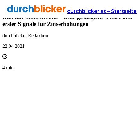
Presse
durchblicker.at – Startseite
Run auf Immokredite – trotz gestiegener Preise und
erster Signale für Zinserhöhungen
durchblicker Redaktion
22.04.2021
4
min