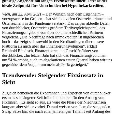
günstige Angebote mit langen Fixzinszeiträumen: Jetzt ist der
ideale Zeitpunkt fürs Umschulden bei Hypothekarkrediten.
Wien, am 22. April 2021
– Der Wunsch nach dem Eigenheim –
vorzugsweise im Grünen – hat sich bei vielen Österreicherinnen und
Österreichern in der Pandemie verstärkt. Das zeigen aktuelle Daten
von durchblicker, Österreichs größtem Tarifvergleichsportal, das
Finanzierungsangebote von über 60 unterschiedlichen Partnern
vergleicht. „Die Nachfrage nach Immokrediten ist ungebrochen
hoch – das zeigt sich sowohl in den Kreditanfragen über unsere
Plattform als auch über das Finanzierungsvolumen“, erklärt
Reinhold Baudisch, Finanzexperte und Geschäftsführer von
durchblicker. „Im letzten Jahr hat sich das Finanzierungsvolumen
um 54 % erhöht, auch im abgelaufenen ersten Quartal haben wir uns
gegenüber dem Vorjahr um mehr als 50 % gesteigert.“
Trendwende: Steigender Fixzinssatz in
Sicht
Zugleich bemerken die Expertinnen und Experten von durchblicker
erstmals seit längerer Zeit frühe Indikatoren für den Anstieg von
Fixzinsen. „Es sieht so aus, als wäre die Phase der Niedrigzinsen
langsam aber sicher vorbei. Darauf weisen vor allem die steigenden
Swap-Sätze hin, die nach einer jahrelangen Talfahrt seit Anfang des