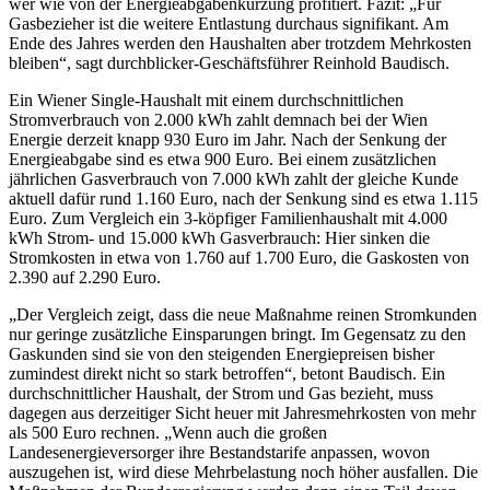
wer wie von der Energieabgabenkürzung profitiert. Fazit: „Für
Gasbezieher ist die weitere Entlastung durchaus signifikant. Am
Ende des Jahres werden den Haushalten aber trotzdem Mehrkosten
bleiben“, sagt durchblicker-Geschäftsführer Reinhold Baudisch.
Ein Wiener Single-Haushalt mit einem durchschnittlichen
Stromverbrauch von 2.000 kWh zahlt demnach bei der Wien
Energie derzeit knapp 930 Euro im Jahr. Nach der Senkung der
Energieabgabe sind es etwa 900 Euro. Bei einem zusätzlichen
jährlichen Gasverbrauch von 7.000 kWh zahlt der gleiche Kunde
aktuell dafür rund 1.160 Euro, nach der Senkung sind es etwa 1.115
Euro. Zum Vergleich ein 3-köpfiger Familienhaushalt mit 4.000
kWh Strom- und 15.000 kWh Gasverbrauch: Hier sinken die
Stromkosten in etwa von 1.760 auf 1.700 Euro, die Gaskosten von
2.390 auf 2.290 Euro.
„Der Vergleich zeigt, dass die neue Maßnahme reinen Stromkunden
nur geringe zusätzliche Einsparungen bringt. Im Gegensatz zu den
Gaskunden sind sie von den steigenden Energiepreisen bisher
zumindest direkt nicht so stark betroffen“, betont Baudisch. Ein
durchschnittlicher Haushalt, der Strom und Gas bezieht, muss
dagegen aus derzeitiger Sicht heuer mit Jahresmehrkosten von mehr
als 500 Euro rechnen. „Wenn auch die großen
Landesenergieversorger ihre Bestandstarife anpassen, wovon
auszugehen ist, wird diese Mehrbelastung noch höher ausfallen. Die