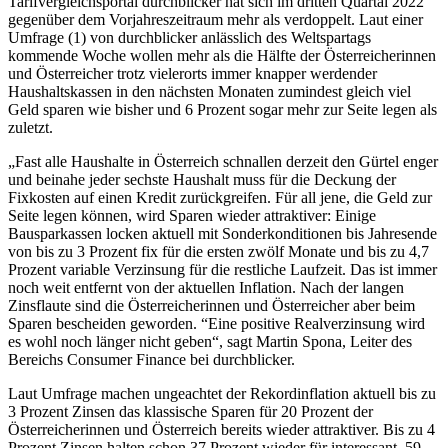
Tarifvergleichsportal durchblicker hat sich im dritten Quartal 2022
gegenüber dem Vorjahreszeitraum mehr als verdoppelt. Laut einer
Umfrage (1) von durchblicker anlässlich des Weltspartags
kommende Woche wollen mehr als die Hälfte der Österreicherinnen
und Österreicher trotz vielerorts immer knapper werdender
Haushaltskassen in den nächsten Monaten zumindest gleich viel
Geld sparen wie bisher und 6 Prozent sogar mehr zur Seite legen als
zuletzt.
„Fast alle Haushalte in Österreich schnallen derzeit den Gürtel enger
und beinahe jeder sechste Haushalt muss für die Deckung der
Fixkosten auf einen Kredit zurückgreifen. Für all jene, die Geld zur
Seite legen können, wird Sparen wieder attraktiver: Einige
Bausparkassen locken aktuell mit Sonderkonditionen bis Jahresende
von bis zu 3 Prozent fix für die ersten zwölf Monate und bis zu 4,7
Prozent variable Verzinsung für die restliche Laufzeit. Das ist immer
noch weit entfernt von der aktuellen Inflation. Nach der langen
Zinsflaute sind die Österreicherinnen und Österreicher aber beim
Sparen bescheiden geworden. “Eine positive Realverzinsung wird
es wohl noch länger nicht geben“, sagt Martin Spona, Leiter des
Bereichs Consumer Finance bei durchblicker.
Laut Umfrage machen ungeachtet der Rekordinflation aktuell bis zu
3 Prozent Zinsen das klassische Sparen für 20 Prozent der
Österreicherinnen und Österreich bereits wieder attraktiver. Bis zu 4
Prozent Zinsen halten schon 37 Prozent wieder für interessant, 59