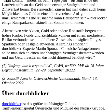
“Man kommt – anders als beim Tagesgeld – bis zum Ende der
Laufzeit nicht an das Geld ohne etwaiger Strafgebühren und
Zinsverlust heran. Bei steigenden Zinsen hat man daher auch keine
Möglichkeit, das Geld in eine höher verzinste Anlage
umzuschichten.” Eine Ausnahme kann Bausparen sein – hier locken
einige Bausparkassen aktuell mit Sonderkonditionen.
Alternativen wie Aktien, Gold oder andere Rohstoffe bergen ein
hohes Risiko. Fonds und Zertifikate können mit einem niedrigeren
Risiko verbunden sein und höhere Zinsen als ein täglich fälliges
Sparbuch oder Festgeld abwerfen. Allerdings empfiehlt
durchblicker-Experte Martin Spona: “Für solche Anlageformen
sollte man sich an einen unabhängigen Vermögensberater wenden
und nur Geld investieren, das nicht dringend benötigt wird.“
(1) Umfrage durch respondi AG, CAWI, n=500, M/F ab 18 Jahre,
Befragungszeitraum: 22.-29. September 20222
(2) Statistik Austria, Österreichische Nationalbank, Stand: 13.
Oktober 2022
Über durchblicker
durchblicker
ist das größte unabhängige Online-
Tarifvergleichsportal Österreichs und Mitglied der Netrisk Gruppe,