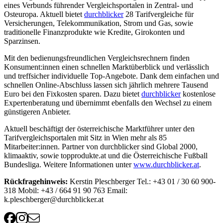
eines Verbunds führender Vergleichsportalen in Zentral- und
Osteuropa. Aktuell bietet
durchblicker
28 Tarifvergleiche für
Versicherungen, Telekommunikation, Strom und Gas, sowie
traditionelle Finanzprodukte wie Kredite, Girokonten und
Sparzinsen.
Mit den bedienungsfreundlichen Vergleichsrechnern finden
Konsument:innen einen schnellen Marktüberblick und verlässlich
und treffsicher individuelle Top-Angebote. Dank dem einfachen und
schnellen Online-Abschluss lassen sich jährlich mehrere Tausend
Euro bei den Fixkosten sparen. Dazu bietet
durchblicker
kostenlose
Expertenberatung und übernimmt ebenfalls den Wechsel zu einem
günstigeren Anbieter.
Aktuell beschäftigt der österreichische Marktführer unter den
Tarifvergleichsportalen mit Sitz in Wien mehr als 85
Mitarbeiter:innen. Partner von durchblicker sind Global 2000,
klimaaktiv, sowie topprodukte.at und die Österreichische Fußball
Bundesliga. Weitere Informationen unter
www.durchblicker.at
.
Rückfragehinweis:
Kerstin Pleschberger Tel.: +43 01 / 30 60 900-
318 Mobil: +43 / 664 91 90 763 Email:
k.pleschberger@durchblicker.at