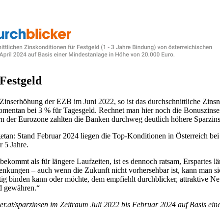
 Festgeld
 Zinserhöhung der EZB im Juni 2022, so ist das durchschnittliche Zins
momentan bei 3 % für Tagesgeld. Rechnet man hier noch die Bonuszins
n der Eurozone zahlten die Banken durchweg deutlich höhere Sparzins
 getan: Stand Februar 2024 liegen die Top-Konditionen in Österreich bei
r 5 Jahre.
kommt als für längere Laufzeiten, ist es dennoch ratsam, Erspartes läng
enkungen – auch wenn die Zukunft nicht vorhersehbar ist, kann man si
ristig binden kann oder möchte, dem empfiehlt durchblicker, attraktiv
d gewähren.“
ker.at/sparzinsen im Zeitraum Juli 2022 bis Februar 2024 auf Basis ei