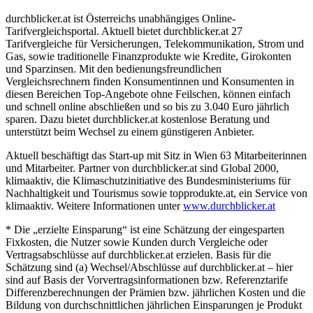
durchblicker.at ist Österreichs unabhängiges Online-
Tarifvergleichsportal. Aktuell bietet durchblicker.at 27
Tarifvergleiche für Versicherungen, Telekommunikation, Strom und
Gas, sowie traditionelle Finanzprodukte wie Kredite, Girokonten
und Sparzinsen. Mit den bedienungsfreundlichen
Vergleichsrechnern finden Konsumentinnen und Konsumenten in
diesen Bereichen Top-Angebote ohne Feilschen, können einfach
und schnell online abschließen und so bis zu 3.040 Euro jährlich
sparen. Dazu bietet durchblicker.at kostenlose Beratung und
unterstützt beim Wechsel zu einem günstigeren Anbieter.
Aktuell beschäftigt das Start-up mit Sitz in Wien 63 Mitarbeiterinnen
und Mitarbeiter. Partner von durchblicker.at sind Global 2000,
klimaaktiv, die Klimaschutzinitiative des Bundesministeriums für
Nachhaltigkeit und Tourismus sowie topprodukte.at, ein Service von
klimaaktiv. Weitere Informationen unter
www.durchblicker.at
* Die „erzielte Einsparung“ ist eine Schätzung der eingesparten
Fixkosten, die Nutzer sowie Kunden durch Vergleiche oder
Vertragsabschlüsse auf durchblicker.at erzielen. Basis für die
Schätzung sind (a) Wechsel/Abschlüsse auf durchblicker.at – hier
sind auf Basis der Vorvertragsinformationen bzw. Referenztarife
Differenzberechnungen der Prämien bzw. jährlichen Kosten und die
Bildung von durchschnittlichen jährlichen Einsparungen je Produkt