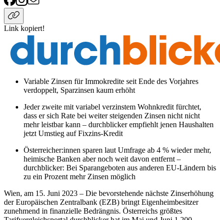
Link kopiert!
Variable Zinsen für Immokredite seit Ende des Vorjahres
verdoppelt, Sparzinsen kaum erhöht
Jeder zweite mit variabel verzinstem Wohnkredit fürchtet,
dass er sich Rate bei weiter steigenden Zinsen nicht nicht
mehr leistbar kann – durchblicker empfiehlt jenen Haushalten
jetzt Umstieg auf Fixzins-Kredit
Österreicher:innen sparen laut Umfrage ab 4 % wieder mehr,
heimische Banken aber noch weit davon entfernt –
durchblicker: Bei Sparangeboten aus anderen EU-Ländern bis
zu ein Prozent mehr Zinsen möglich
Wien, am 15. Juni 2023 – Die bevorstehende nächste Zinserhöhung
der Europäischen Zentralbank (EZB) bringt Eigenheimbesitzer
zunehmend in finanzielle Bedrängnis. Österreichs größtes
Tarifvergleichsportal durchblicker hat im Mai und Juni 1.200