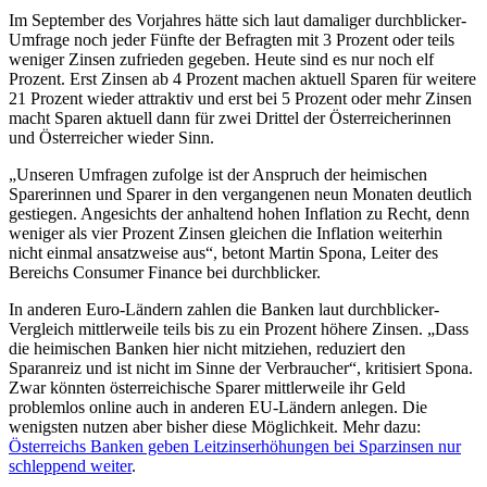
Im September des Vorjahres hätte sich laut damaliger durchblicker-
Umfrage noch jeder Fünfte der Befragten mit 3 Prozent oder teils
weniger Zinsen zufrieden gegeben. Heute sind es nur noch elf
Prozent. Erst Zinsen ab 4 Prozent machen aktuell Sparen für weitere
21 Prozent wieder attraktiv und erst bei 5 Prozent oder mehr Zinsen
macht Sparen aktuell dann für zwei Drittel der Österreicherinnen
und Österreicher wieder Sinn.
„Unseren Umfragen zufolge ist der Anspruch der heimischen
Sparerinnen und Sparer in den vergangenen neun Monaten deutlich
gestiegen. Angesichts der anhaltend hohen Inflation zu Recht, denn
weniger als vier Prozent Zinsen gleichen die Inflation weiterhin
nicht einmal ansatzweise aus“, betont Martin Spona, Leiter des
Bereichs Consumer Finance bei durchblicker.
In anderen Euro-Ländern zahlen die Banken laut durchblicker-
Vergleich mittlerweile teils bis zu ein Prozent höhere Zinsen. „Dass
die heimischen Banken hier nicht mitziehen, reduziert den
Sparanreiz und ist nicht im Sinne der Verbraucher“, kritisiert Spona.
Zwar könnten österreichische Sparer mittlerweile ihr Geld
problemlos online auch in anderen EU-Ländern anlegen. Die
wenigsten nutzen aber bisher diese Möglichkeit. Mehr dazu:
Österreichs Banken geben Leitzinserhöhungen bei Sparzinsen nur
schleppend weiter
.