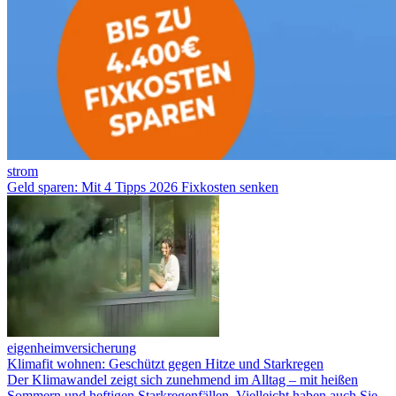
strom
Geld sparen: Mit 4 Tipps 2026 Fixkosten senken
eigenheimversicherung
Klimafit wohnen: Geschützt gegen Hitze und Starkregen
Der Klimawandel zeigt sich zunehmend im Alltag – mit heißen
Sommern und heftigen Starkregenfällen. Vielleicht haben auch Sie