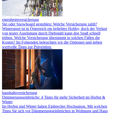
eigenheimversicherung
Ski oder Snowboard gestohlen: Welche Versicherung zahlt?
Wintersport ist in Österreich ein beliebtes Hobby, doch der Verlust
von teurer Ausrüstung durch Diebstahl kann den Spaß schnell
trüben. Welche Versicherung übernimmt in solchen Fällen die
Kosten? Im Folgenden beleuchten wir die Optionen und geben
wertvolle Tipps zur Prävention.
haushaltsversicherung
Dämmerungseinbrüche: 4 Tipps für mehr Sicherheit im Herbst &
Winter
Im Herbst und Winter haben Einbrecher Hochsaison. Mit welchen
Tipps Sie sich vor Dämmerungseinbrüchen in Wohnung und Haus