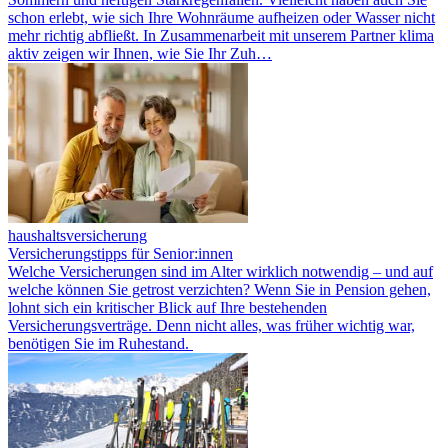
schon erlebt, wie sich Ihre Wohnräume aufheizen oder Wasser nicht
mehr richtig abfließt. In Zusammenarbeit mit unserem Partner klima
aktiv zeigen wir Ihnen, wie Sie Ihr Zuh…
haushaltsversicherung
Versicherungstipps für Senior:innen
Welche Versicherungen sind im Alter wirklich notwendig – und auf
welche können Sie getrost verzichten? Wenn Sie in Pension gehen,
lohnt sich ein kritischer Blick auf Ihre bestehenden
Versicherungsverträge. Denn nicht alles, was früher wichtig war,
benötigen Sie im Ruhestand.