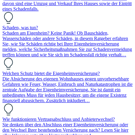
davon sind eine Umzug und Verkauf Ihres Hauses sowie der Eintritt
eines Schadenfalls.
Schaden, was tun?
Schaden am Eigenheim? Keine Panik! Ob Bauschäden,
Wasserschäden oder andere Schäden, in diesem Ratgeber erfahren
Sie, wie Sie Schäden richtig bei Ihrer Eigenheimversicherung
melden, welche Sicherheitsmaßnahmen Sie zur Schadenvermeidung
treffen können und wie Sie sich im Schadensfall richtig verhalt…
Welchen Schutz bietet die Eigenheimversicherung?
Die Absicherung des eigenen Wohnhauses gegen unvorhersehbare
Gefahren wie Feuer, Wasser, Einbruch und Naturkatastrophen ist die
zentrale Aufgabe der Eigenheimversicherung. Sie ist damit ein
unbedingtes Muss für jeden Hausbesitzer, um die eigene Existenz
finanziell abzusichern. Zusätzlich inkludiert…
Wie funktionieren Vertragsabschluss und Anbieterwechsel?
Sie denken über den Abschluss einer Eigenheimversicherung oder
den Wechsel Ihrer bestehenden Versicherung nach? Lesen Sie hier