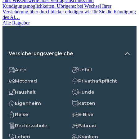
alles Wissenswerte über Vertragsabschluss und
Kündigungsmöglichkeiten. Übrigens: bei Wechsel Ihrer
Versicherung über durchblicker erledigen wir für Sie die Kündigung
des Al…
Alle Ratgeber
Versicherungsvergleiche
Auto
Unfall
Motorrad
Privathaftpflicht
Haushalt
Hunde
Eigenheim
Katzen
Reise
E-Bike
Rechtsschutz
Fahrrad
Leben
Kranken