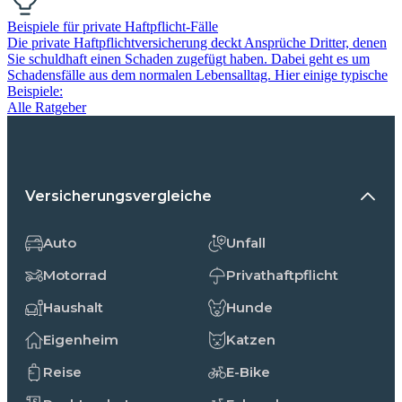
Beispiele für private Haftpflicht-Fälle
Die private Haftpflichtversicherung deckt Ansprüche Dritter, denen
Sie schuldhaft einen Schaden zugefügt haben. Dabei geht es um
Schadensfälle aus dem normalen Lebensalltag. Hier einige typische
Beispiele:
Alle Ratgeber
Versicherungsvergleiche
Auto
Unfall
Motorrad
Privathaftpflicht
Haushalt
Hunde
Eigenheim
Katzen
Reise
E-Bike