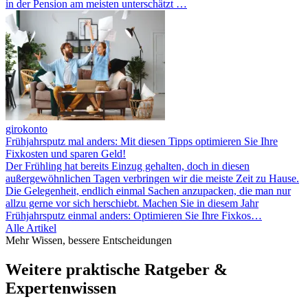
in der Pension am meisten unterschätzt …
girokonto
Frühjahrsputz mal anders: Mit diesen Tipps optimieren Sie Ihre
Fixkosten und sparen Geld!
Der Frühling hat bereits Einzug gehalten, doch in diesen
außergewöhnlichen Tagen verbringen wir die meiste Zeit zu Hause.
Die Gelegenheit, endlich einmal Sachen anzupacken, die man nur
allzu gerne vor sich herschiebt. Machen Sie in diesem Jahr
Frühjahrsputz einmal anders: Optimieren Sie Ihre Fixkos…
Alle Artikel
Mehr Wissen, bessere Entscheidungen
Weitere praktische Ratgeber &
Expertenwissen