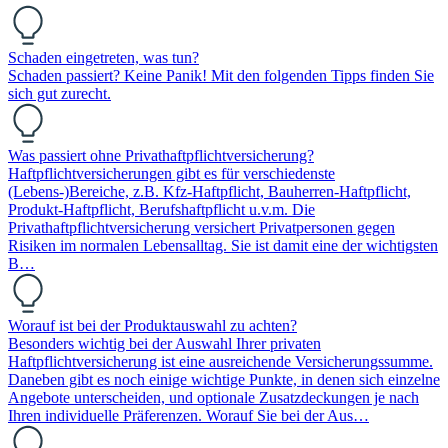
Schaden eingetreten, was tun?
Schaden passiert? Keine Panik! Mit den folgenden Tipps finden Sie
sich gut zurecht.
Was passiert ohne Privathaftpflichtversicherung?
Haftpflichtversicherungen gibt es für verschiedenste
(Lebens-)Bereiche, z.B. Kfz-Haftpflicht, Bauherren-Haftpflicht,
Produkt-Haftpflicht, Berufshaftpflicht u.v.m. Die
Privathaftpflichtversicherung versichert Privatpersonen gegen
Risiken im normalen Lebensalltag. Sie ist damit eine der wichtigsten
B…
Worauf ist bei der Produktauswahl zu achten?
Besonders wichtig bei der Auswahl Ihrer privaten
Haftpflichtversicherung ist eine ausreichende Versicherungssumme.
Daneben gibt es noch einige wichtige Punkte, in denen sich einzelne
Angebote unterscheiden, und optionale Zusatzdeckungen je nach
Ihren individuelle Präferenzen. Worauf Sie bei der Aus…