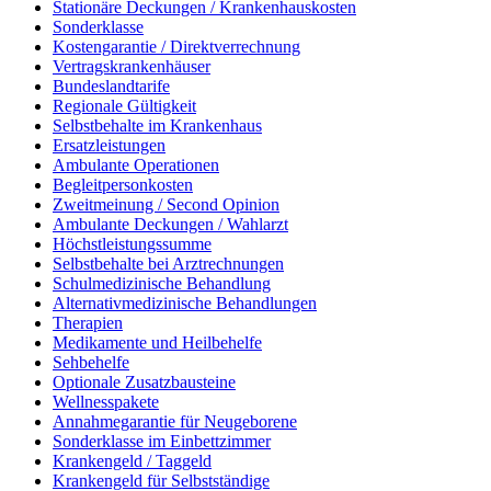
Stationäre Deckungen / Krankenhauskosten
Sonderklasse
Kostengarantie / Direktverrechnung
Vertragskrankenhäuser
Bundeslandtarife
Regionale Gültigkeit
Selbstbehalte im Krankenhaus
Ersatzleistungen
Ambulante Operationen
Begleitpersonkosten
Zweitmeinung / Second Opinion
Ambulante Deckungen / Wahlarzt
Höchstleistungssumme
Selbstbehalte bei Arztrechnungen
Schulmedizinische Behandlung
Alternativmedizinische Behandlungen
Therapien
Medikamente und Heilbehelfe
Sehbehelfe
Optionale Zusatzbausteine
Wellnesspakete
Annahmegarantie für Neugeborene
Sonderklasse im Einbettzimmer
Krankengeld / Taggeld
Krankengeld für Selbstständige