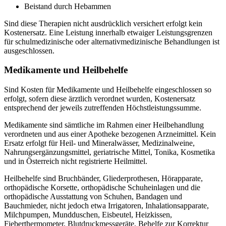
Beistand durch Hebammen
Sind diese Therapien nicht ausdrücklich versichert erfolgt kein
Kostenersatz. Eine Leistung innerhalb etwaiger Leistungsgrenzen
für schulmedizinische oder alternativmedizinische Behandlungen ist
ausgeschlossen.
Medikamente und Heilbehelfe
Sind Kosten für Medikamente und Heilbehelfe eingeschlossen so
erfolgt, sofern diese ärztlich verordnet wurden, Kostenersatz
entsprechend der jeweils zutreffenden Höchstleistungssumme.
Medikamente sind sämtliche im Rahmen einer Heilbehandlung
verordneten und aus einer Apotheke bezogenen Arzneimittel. Kein
Ersatz erfolgt für Heil- und Mineralwässer, Medizinalweine,
Nahrungsergänzungsmittel, geriatrische Mittel, Tonika, Kosmetika
und in Österreich nicht registrierte Heilmittel.
Heilbehelfe sind Bruchbänder, Gliederprothesen, Hörapparate,
orthopädische Korsette, orthopädische Schuheinlagen und die
orthopädische Ausstattung von Schuhen, Bandagen und
Bauchmieder, nicht jedoch etwa Irrigatoren, Inhalationsapparate,
Milchpumpen, Mundduschen, Eisbeutel, Heizkissen,
Fieberthermometer, Blutdruckmessgeräte, Behelfe zur Korrektur