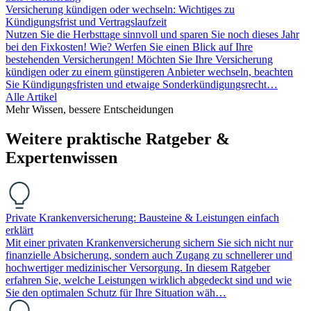
Versicherung kündigen oder wechseln: Wichtiges zu
Kündigungsfrist und Vertragslaufzeit
Nutzen Sie die Herbsttage sinnvoll und sparen Sie noch dieses Jahr
bei den Fixkosten! Wie? Werfen Sie einen Blick auf Ihre
bestehenden Versicherungen! Möchten Sie Ihre Versicherung
kündigen oder zu einem günstigeren Anbieter wechseln, beachten
Sie Kündigungsfristen und etwaige Sonderkündigungsrecht…
Alle Artikel
Mehr Wissen, bessere Entscheidungen
Weitere praktische Ratgeber &
Expertenwissen
Private Krankenversicherung: Bausteine & Leistungen einfach
erklärt
Mit einer privaten Krankenversicherung sichern Sie sich nicht nur
finanzielle Absicherung, sondern auch Zugang zu schnellerer und
hochwertiger medizinischer Versorgung. In diesem Ratgeber
erfahren Sie, welche Leistungen wirklich abgedeckt sind und wie
Sie den optimalen Schutz für Ihre Situation wäh…