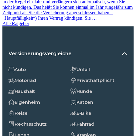
in der Regel ein Jahr und verlängern sich automatisch, wenn Sie
nicht kündigen. Das heißt Sie können einmal im Jahr (ungefähr zum
Zeitpunkt als Sie die Versicherung abgeschlossen haben =
„Hauptfälligkeit“) Ihren Vertrag kündigen. Sie …
Alle Ratgeber
Versicherungsvergleiche
Auto
Unfall
Motorrad
Privathaftpflicht
Haushalt
Hunde
Eigenheim
Katzen
Reise
E-Bike
Rechtsschutz
Fahrrad
Leben
Kranken