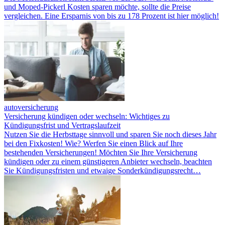
und Moped-Pickerl Kosten sparen möchte, sollte die Preise
vergleichen. Eine Ersparnis von bis zu 178 Prozent ist hier möglich!
autoversicherung
Versicherung kündigen oder wechseln: Wichtiges zu
Kündigungsfrist und Vertragslaufzeit
Nutzen Sie die Herbsttage sinnvoll und sparen Sie noch dieses Jahr
bei den Fixkosten! Wie? Werfen Sie einen Blick auf Ihre
bestehenden Versicherungen! Möchten Sie Ihre Versicherung
kündigen oder zu einem günstigeren Anbieter wechseln, beachten
Sie Kündigungsfristen und etwaige Sonderkündigungsrecht…