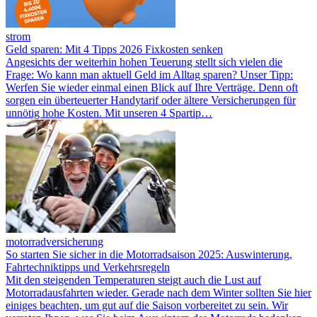
strom
Geld sparen: Mit 4 Tipps 2026 Fixkosten senken
Angesichts der weiterhin hohen Teuerung stellt sich vielen die
Frage: Wo kann man aktuell Geld im Alltag sparen? Unser Tipp:
Werfen Sie wieder einmal einen Blick auf Ihre Verträge. Denn oft
sorgen ein überteuerter Handytarif oder ältere Versicherungen für
unnötig hohe Kosten. Mit unseren 4 Spartip…
motorradversicherung
So starten Sie sicher in die Motorradsaison 2025: Auswinterung,
Fahrtechniktipps und Verkehrsregeln
Mit den steigenden Temperaturen steigt auch die Lust auf
Motorradausfahrten wieder. Gerade nach dem Winter sollten Sie hier
einiges beachten, um gut auf die Saison vorbereitet zu sein. Wir