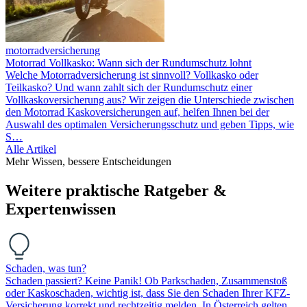
motorradversicherung
Motor­rad Vollkasko: Wann sich der Rundum­schutz lohnt
Welche Motorradversicherung ist sinnvoll? Vollkasko oder
Teilkasko? Und wann zahlt sich der Rundumschutz einer
Vollkaskoversicherung aus? Wir zeigen die Unterschiede zwischen
den Motorrad Kaskoversicherungen auf, helfen Ihnen bei der
Auswahl des optimalen Versicherungs­schutz und geben Tipps, wie
S…
Alle Artikel
Mehr Wissen, bessere Entscheidungen
Weitere praktische Ratgeber &
Expertenwissen
Schaden, was tun?
Schaden passiert? Keine Panik! Ob Parkschaden, Zusammenstoß
oder Kaskoschaden, wichtig ist, dass Sie den Schaden Ihrer KFZ-
Versicherung korrekt und rechtzeitig melden. In Österreich gelten