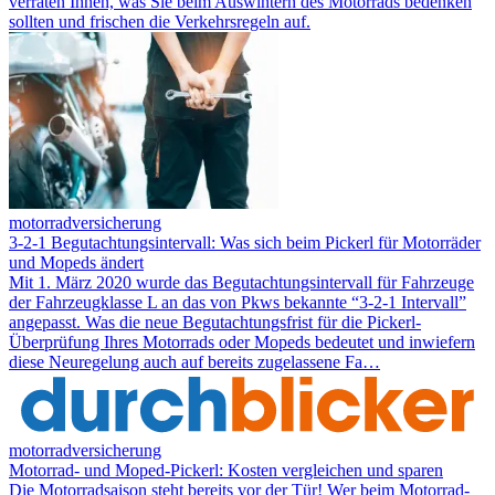
verraten Ihnen, was Sie beim Auswintern des Motorrads bedenken
sollten und frischen die Verkehrsregeln auf.
motorradversicherung
3-2-1 Begutachtungsintervall: Was sich beim Pickerl für Motorräder
und Mopeds ändert
Mit 1. März 2020 wurde das Begutachtungsintervall für Fahrzeuge
der Fahrzeugklasse L an das von Pkws bekannte “3-2-1 Intervall”
angepasst. Was die neue Begutachtungsfrist für die Pickerl-
Überprüfung Ihres Motorrads oder Mopeds bedeutet und inwiefern
diese Neuregelung auch auf bereits zugelassene Fa…
motorradversicherung
Motorrad- und Moped-Pickerl: Kosten vergleichen und sparen
Die Motorradsaison steht bereits vor der Tür! Wer beim Motorrad-