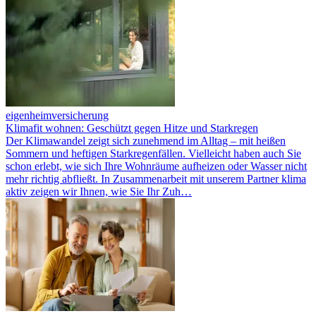
eigenheimversicherung
Klimafit wohnen: Geschützt gegen Hitze und Starkregen
Der Klimawandel zeigt sich zunehmend im Alltag – mit heißen
Sommern und heftigen Starkregenfällen. Vielleicht haben auch Sie
schon erlebt, wie sich Ihre Wohnräume aufheizen oder Wasser nicht
mehr richtig abfließt. In Zusammenarbeit mit unserem Partner klima
aktiv zeigen wir Ihnen, wie Sie Ihr Zuh…