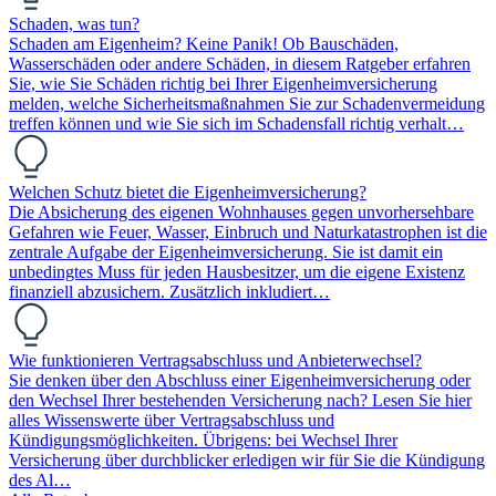
Schaden, was tun?
Schaden am Eigenheim? Keine Panik! Ob Bauschäden,
Wasserschäden oder andere Schäden, in diesem Ratgeber erfahren
Sie, wie Sie Schäden richtig bei Ihrer Eigenheimversicherung
melden, welche Sicherheitsmaßnahmen Sie zur Schadenvermeidung
treffen können und wie Sie sich im Schadensfall richtig verhalt…
Welchen Schutz bietet die Eigenheimversicherung?
Die Absicherung des eigenen Wohnhauses gegen unvorhersehbare
Gefahren wie Feuer, Wasser, Einbruch und Naturkatastrophen ist die
zentrale Aufgabe der Eigenheimversicherung. Sie ist damit ein
unbedingtes Muss für jeden Hausbesitzer, um die eigene Existenz
finanziell abzusichern. Zusätzlich inkludiert…
Wie funktionieren Vertragsabschluss und Anbieterwechsel?
Sie denken über den Abschluss einer Eigenheimversicherung oder
den Wechsel Ihrer bestehenden Versicherung nach? Lesen Sie hier
alles Wissenswerte über Vertragsabschluss und
Kündigungsmöglichkeiten. Übrigens: bei Wechsel Ihrer
Versicherung über durchblicker erledigen wir für Sie die Kündigung
des Al…