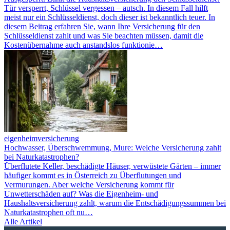
Tür versperrt, Schlüssel vergessen – autsch. In diesem Fall hilft
meist nur ein Schlüsseldienst, doch dieser ist bekanntlich teuer. In
diesem Beitrag erfahren Sie, wann Ihre Versicherung für den
Schlüsseldienst zahlt und was Sie beachten müssen, damit die
Kostenübernahme auch anstandslos funktionie…
eigenheimversicherung
Hochwasser, Überschwemmung, Mure: Welche Versicherung zahlt
bei Naturkatastrophen?
Überflutete Keller, beschädigte Häuser, verwüstete Gärten – immer
häufiger kommt es in Österreich zu Überflutungen und
Vermurungen. Aber welche Versicherung kommt für
Unwetterschäden auf? Was die Eigenheim- und
Haushaltsversicherung zahlt, warum die Entschädigungssummen bei
Naturkatastrophen oft nu…
Alle Artikel